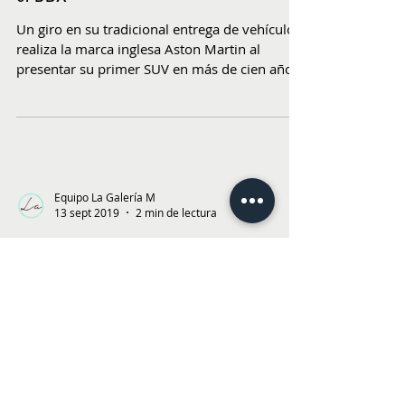
Un giro en su tradicional entrega de vehículos
realiza la marca inglesa Aston Martin al
presentar su primer SUV en más de cien años
de...
Equipo La Galería M
13 sept 2019
2 min de lectura
Tiggo 3 vuelve renovado
El SUV Tiggo 3 de Chery vuelve renovado. El
vehículo chino trae algunos cambios que
ayudan a representar el concepto de la marca
Life in...