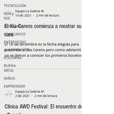
TECNOLOGÍA
Equipo La Galería M
ECO y
14 dic 2021
2 min de lectura
RSE
El Kia Carens comienza a mostrar su
SOCIEDAD
cara
CONCURSOS
ENTREVISTAS
El 16 de diciembre es la fecha elegida para
presentar el Kia Carens pero como adelantó
ALIMENTACIÓN
ya se dieron a conocer los primeros bocetos
COLUMNA
del...
BUENA
MESA
NIÑOS
EMPRENDER
Equipo La Galería M
2 dic 2021
2 min de lectura
Clínica AWD Festival: El encuentro del