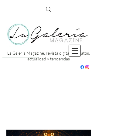
La Galería Magazine, revista digital con datos,
actualidad y tendencias