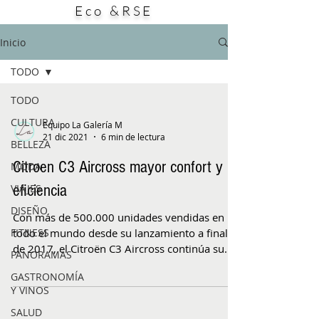
Eco &RSE
especialmente gracias a plataformas como
TikTok, Instagram y YouTube, donde
durante los primeros días de agosto se
Inicio
multiplican los videos y publicaciones bajo
etiquetas
TODO
TODO
CULTURA
Equipo La Galería M
21 dic 2021
6 min de lectura
BELLEZA
Citroen C3 Aircross mayor confort y
MODA
eficiencia
VIAJES
DISEÑO
Con más de 500.000 unidades vendidas en
FITNESS
todo el mundo desde su lanzamiento a finales
de 2017, el Citroën C3 Aircross continúa su
PANORAMAS
ofensiva...
GASTRONOMÍA
Y VINOS
SALUD