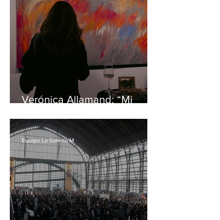
Verónica Allamand: “Mi
nueva exposición es una
muestra más honesta y
auténtica”
Equipo La Galería M