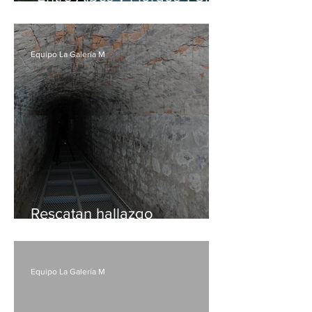
viaje musical que une
Europa y el sur de Chile en
el escenario de Teatro del
Equipo La Galería M
Lago
Rescatan hallazgo
arqueológico en
construcción de nuevo
CESFAM en Santiago
Equipo La Galería M