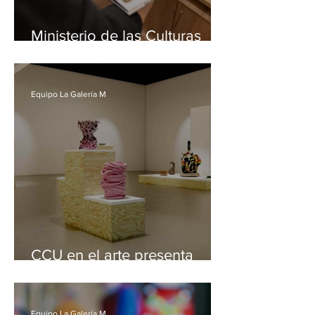
Ministerio de las Culturas
realiza nuevos encuentros
para fortalecer el ecosistema
del libro y la lectura en Chile
Equipo La Galería M
CCU en el arte presenta
muestra que explorar la
cerámica como lenguaje
contemporáneo
Equipo La Galería M