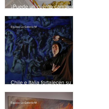
¿Puede un cuento cambiar
una vida?: La importancia de
hablar (y escribir) sobre la
salud mental de niños y
Equipo La Galería M
jóvenes
Chile e Italia fortalecen su
intercambio cultural con la
llegada de Mistero Buffo, la
obra maestra de Dario Fo
Equipo La Galería M