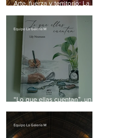
Arte, fuerza y territorio: La
historia de la escultora
Gabriela Vargas que abre
camino en el sur de Chile
Equipo La Galería M
“Lo que ellas cuentan”, un
viaje al vivir y sentir
femenino
Equipo La Galería M