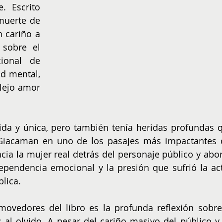
 Escrito 
muerte de 
 cariño a 
sobre el 
ional de 
d mental, 
lejo amor 
da y única, pero también tenía heridas profundas q
 Giacaman en uno de los pasajes más impactantes d
cia la mujer real detrás del personaje público y abor
pendencia emocional y la presión que sufrió la actr
lica.
vedores del libro es la profunda reflexión sobre 
 al olvido. A pesar del cariño masivo del público y 