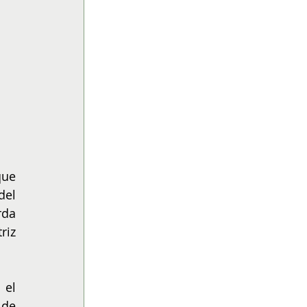
ue 
el 
da 
iz 
el 
de 