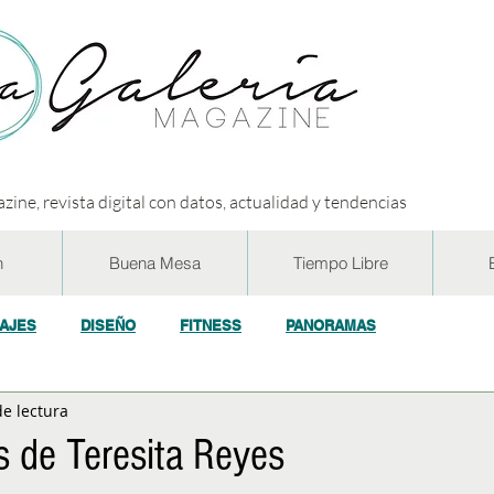
zine, revista digital con datos, actualidad y tendencias
n
Buena Mesa
Tiempo Libre
IAJES
DISEÑO
FITNESS
PANORAMAS
de lectura
OGÍA
ECO y RSE
SOCIEDAD
CONCURSOS
ENTR
s de Teresita Reyes