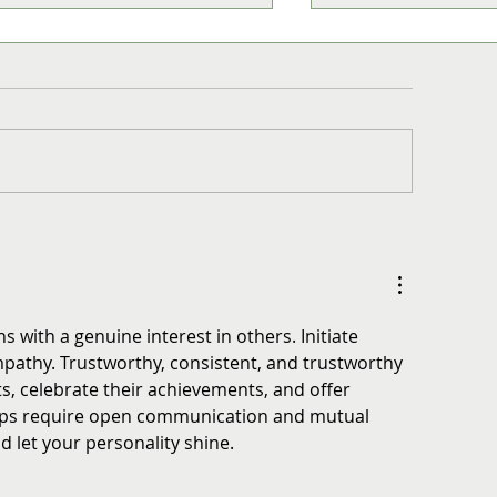
ncurso de Acuarela Hardy Wistuba
"A part of the main": La
26 abre su convocatoria con premio
fundador de Redland S
 USD $3.000 y exposiciones
nerantes
ns with a genuine interest in others. Initiate 
mpathy. Trustworthy, consistent, and trustworthy 
ts, celebrate their achievements, and offer 
ips require open communication and mutual 
d let your personality shine.