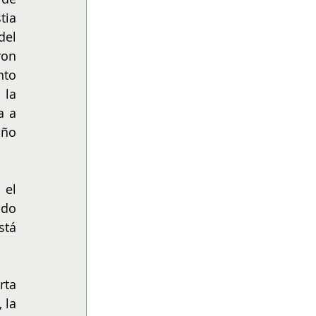
ia 
el 
on 
to 
la 
 a 
ño 
el 
do 
tá 
ta 
la 