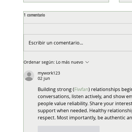
1 comentario
Escribir un comentario...
De la historia a la ficción: Azucena, la
Co
Ordenar según:
Lo más nuevo
primera novela de Diego Contreras
20
Vergara V
de
mywork123
02 jun
iti
Building strong (
Fiwfan
) relationships begi
conversations, listen actively, and show e
people value reliability. Share your interes
support when needed. Healthy relationsh
respect. Most importantly, be authentic an
Me gusta
Reaccionar