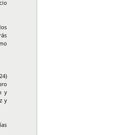
io 
os 
ás 
mo 
4) 
ro 
 y 
 y 
as 