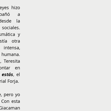
NIÑOS
EMPRENDER
eyes hizo 
pañó a 
esde la 
 sociales. 
mática y 
tía otra 
intensa, 
 humana. 
 Teresita 
Giacaman Reyes, decidió contar en 
 estás
, el 
ial Forja.
 pero yo 
Con esta 
Giacaman 