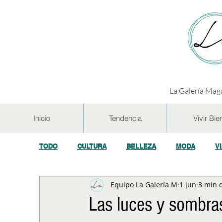
La Galería Maga
Inicio
Tendencia
Vivir Bie
TODO
CULTURA
BELLEZA
MODA
V
Equipo La Galería M
1 jun
3 min 
GASTRONOMÍA Y VINOS
SALUD
TECNOL
Las luces y sombra