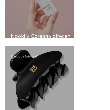
Nooki y Coréana ofrecen
descuentos de hasta 50% en
productos de skin care
Equipo La Galería M