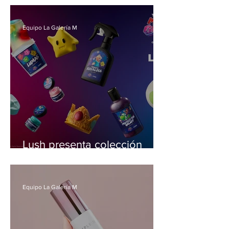
Cosmetics para lograr unas
cejas perfectas
Equipo La Galería M
Lush presenta colección
inspirada en pelicula Super
Mario Galaxy
Equipo La Galería M