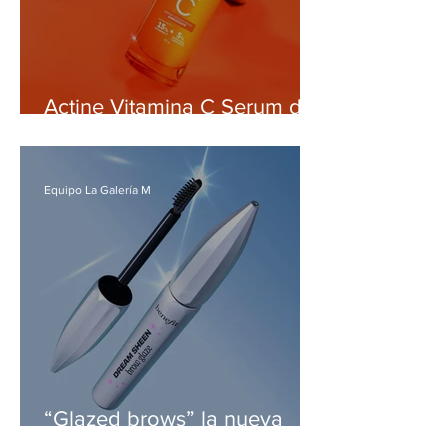
Actine Vitamina C Serum de
Darrow, el nuevo aliado para
iluminar y controlar la piel
grasa
Equipo La Galería M
“Glazed brows” la nueva
apuesta de Benefit