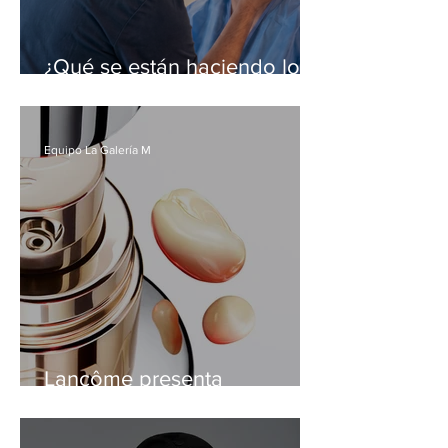
¿Qué se están haciendo los
chilenos? Las tres cirugías
estéticas que lideran las
preferencias
Equipo La Galería M
Lancôme presenta
tratamientos faciales
presenta su basados en la
ciencia de la longevidad