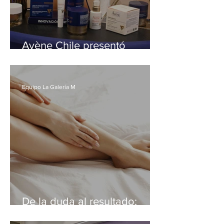
Avène Chile presentó
DERMABSOLU en una
noche de cine, estilo y
belleza atemporal
Equipo La Galería M
De la duda al resultado:
hasta 92% menos vello