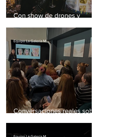
Con show de drones y
figuras internacionales: Así
aterrizó en Chile exclusiva
fragancia de Dubái
Equipo La Galería M
Conversaciones reales sobre
bienestar, salud y
autocuidado marcaron el
primer “Brunch & Care” de
Equipo La Galería M