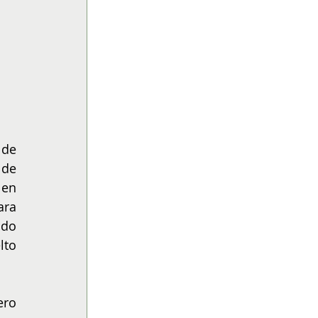
de 
de 
en 
ra 
do 
to 
ro 