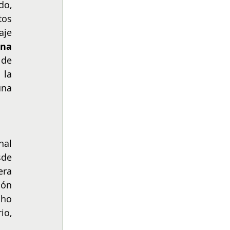
o, 
os 
je 
una 
de 
la 
na 
al 
de 
ra 
ón 
ho 
o, 