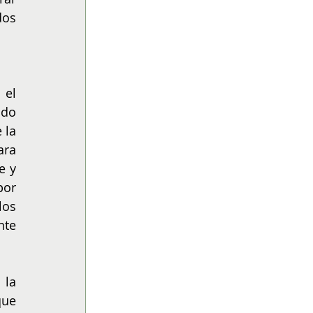
os 
el 
do 
la 
ra 
 y 
or 
os 
te 
la 
ue 