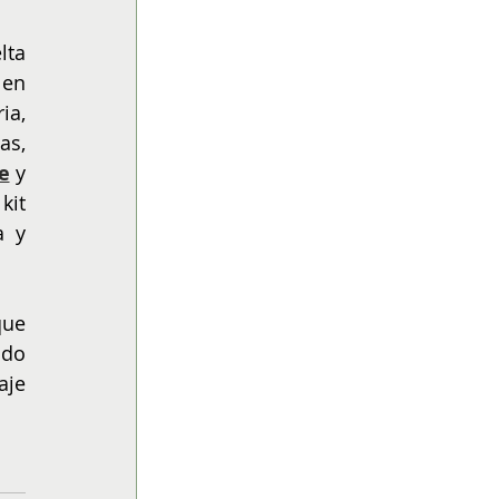
ta 
en 
a, 
s, 
e
y
it 
 y 
ue 
do 
je 