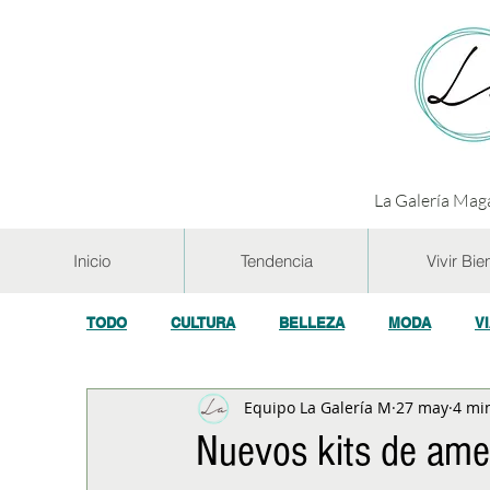
La Galería Maga
Inicio
Tendencia
Vivir Bie
TODO
CULTURA
BELLEZA
MODA
V
Equipo La Galería M
27 may
4 mi
GASTRONOMÍA Y VINOS
SALUD
TECNOL
Nuevos kits de ame