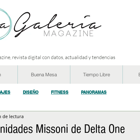
zine, revista digital con datos, actualidad y tendencias
n
Buena Mesa
Tiempo Libre
IAJES
DISEÑO
FITNESS
PANORAMAS
n de lectura
OGÍA
ECO y RSE
SOCIEDAD
CONCURSOS
ENTR
nidades Missoni de Delta One