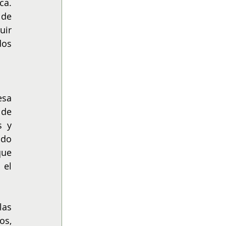
a. 
de 
ir 
os 
sa 
de 
 y 
do 
ue 
el 
as 
s, 