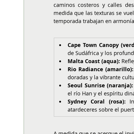
caminos costeros y calles de
medida que las texturas se vuelv
temporada trabajan en armonía.
Cape Town Canopy (verd
de Sudáfrica y los profun
Malta Coast (aqua):
 Refl
Rio Radiance (amarillo):
doradas y la vibrante cultu
Seoul Sunrise (naranja):
el río Han y el espíritu di
Sydney Coral (rosa):
 I
atardeceres sobre el puert
A medida que se acerque el invi