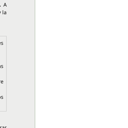
.
 A 
la 
s 
s 
e 
s 
ar 