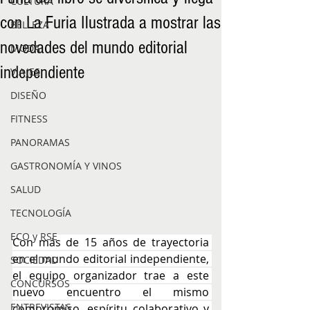
CULTURA
con La Furia Ilustrada a mostrar las
BELLEZA
novedades del mundo editorial
MODA
independiente
VIAJES
DISEÑO
FITNESS
PANORAMAS
GASTRONOMÍA Y VINOS
SALUD
TECNOLOGÍA
ECO y RSE
Con más de 15 años de trayectoria 
en el mundo editorial independiente, 
SOCIEDAD
el equipo organizador trae a este 
CONCURSOS
nuevo encuentro el mismo 
ENTREVISTAS
compromiso, espíritu colaborativo y 