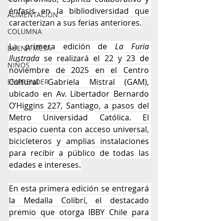
énfasis en la bibliodiversidad que 
ALIMENTACIÓN
caracterizan a sus ferias anteriores.
COLUMNA
La
 primera edición de 
La Furia 
BUENA MESA
Ilustrada
 se realizará el 22 y 23 de 
NIÑOS
noviembre de 2025 en el Centro 
Cultural Gabriela Mistral (GAM), 
EMPRENDER
ubicado en Av. Libertador Bernardo 
O’Higgins 227, Santiago, a pasos del 
Metro Universidad Católica. El 
espacio cuenta con acceso universal, 
bicicleteros y amplias instalaciones 
para recibir a público de todas las 
edades e intereses.
En esta primera edición se entregará 
la Medalla Colibrí, el destacado 
premio que otorga IBBY Chile para 