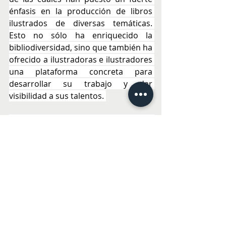
énfasis en la producción de libros 
ilustrados de diversas temáticas. 
Esto no sólo ha enriquecido la 
bibliodiversidad, sino que también ha 
ofrecido a ilustradoras e ilustradores 
una plataforma concreta para 
desarrollar su trabajo y dar 
visibilidad a sus talentos. 
En este contexto, La Furia Ilustrada 
nace como una nueva plataforma: un 
espacio donde queremos que estén 
presentes todos los libros ilustrados 
de Chile y, ojalá, todas las 
ilustradoras e ilustradores del país”, 
dice Galo Ghigliotto, fundador de La 
Furia del Libro.Instagram y Facebook:
@lafuriadellibro
https://
lafuriadellibro