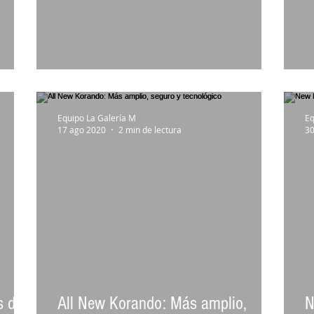
Las novedades de los Kia Rio
S
Equipo La Galería M
Eq
17 ago 2020
2 min de lectura
30
s de
All New Korando: Más amplio,
N