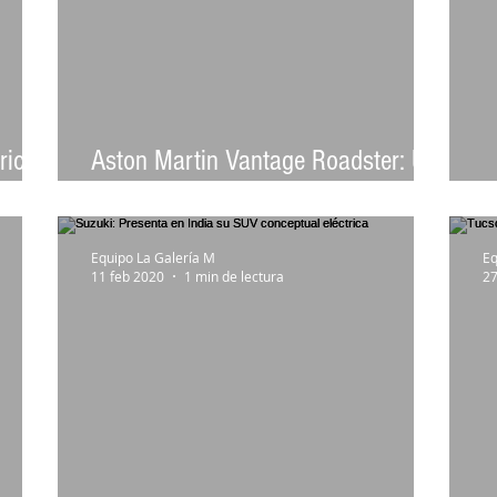
rico
Aston Martin Vantage Roadster: Un
descapotable de última generación
L
Equipo La Galería M
Eq
11 feb 2020
1 min de lectura
27