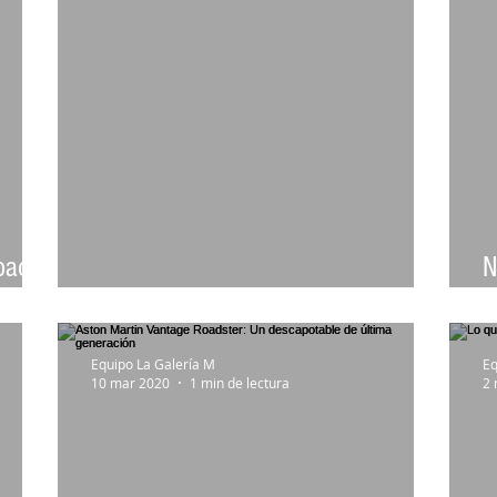
pacto
N
enos
El nuevo sedán de MG
y
Equipo La Galería M
Eq
10 mar 2020
1 min de lectura
2 