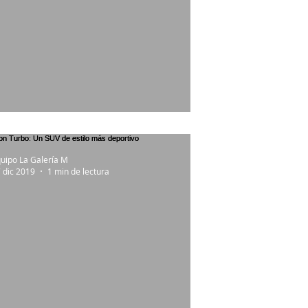
o que nos traerá el nuevo Sorento
uipo La Galería M
 dic 2019
1 min de lectura