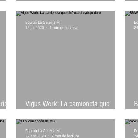
seguro y tecnológico
t
Equipo La Galería M
Eq
15 jul 2020
1 min de lectura
24
rior
Vigus Work: La camioneta que
B
disfruta el trabajo duro
G
Equipo La Galería M
Eq
22 abr 2020
2 min de lectura
24