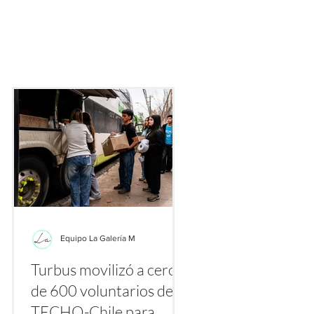
ecialmente gracias a plataformas como TikTok, Instagram y Yo
nte los primeros días de agosto se multiplican los videos y publ
etiquetas
Equipo La Galería M
Turbus movilizó a cerca
la
de 600 voluntarios de
a
TECHO-Chile para