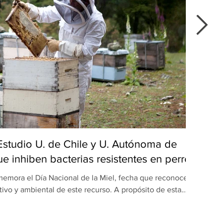
 Estudio U. de Chile y U. Autónoma de
Del
e inhiben bacterias resistentes en perros
emora el Día Nacional de la Miel, fecha que reconoce el
Du
tivo y ambiental de este recurso. A propósito de esta
popu
ón realizada por equipos de la Universidad de Chile y la
maulipas (UAT), en México, revela una nueva dimensión
apr