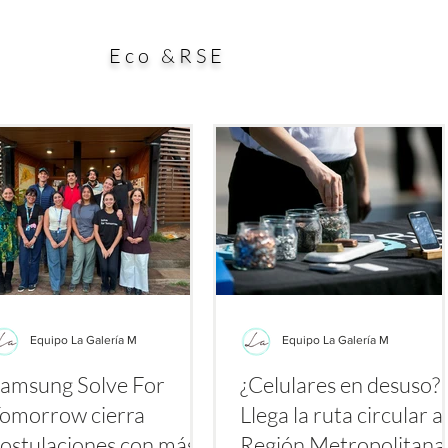
ial aporte a la búsqueda de alternativas para enfrentar
esp
es a los antibióticos. El estudio, publicado en la
dura
Eco &RSE
Equipo La Galería M
Equipo La Galería M
amsung Solve For
¿Celulares en desuso?
omorrow cierra
Llega la ruta circular a 
ostulaciones con más
Región Metropolitan