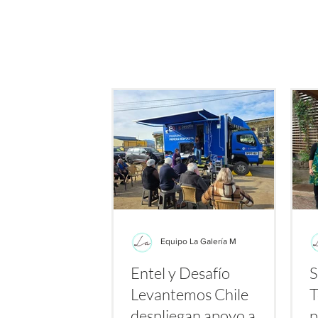
de este producto: su potenc
bacterias resistent
Equipo La Galería M
Entel y Desafío
S
Levantemos Chile
T
despliegan apoyo a
p