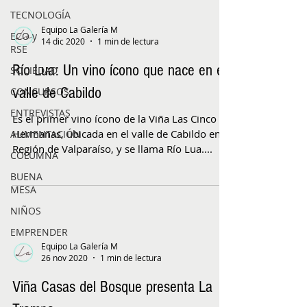
TECNOLOGÍA
Equipo La Galería M
ECO y
14 dic 2020
1 min de lectura
RSE
Río Lua: Un vino ícono que nace en el
SOCIEDAD
valle de Cabildo
CONCURSOS
ENTREVISTAS
Es el primer vino ícono de la Viña Las Cinco
Hermanas, ubicada en el valle de Cabildo en la
ALIMENTACIÓN
Región de Valparaíso, y se llama Río Lua....
COLUMNA
BUENA
MESA
NIÑOS
EMPRENDER
Equipo La Galería M
26 nov 2020
1 min de lectura
Viña Casas del Bosque presenta La