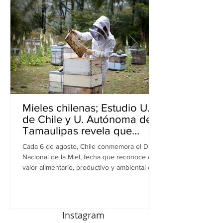
Mieles chilenas; Estudio U.
de Chile y U. Autónoma de
Tamaulipas revela que
inhiben bacterias resistentes
Cada 6 de agosto, Chile conmemora el Día
en perros
Nacional de la Miel, fecha que reconoce el
valor alimentario, productivo y ambiental de
este recurso. A propósito de esta
celebración, una investigación realizada por
equipos de la Universidad de Chile y la
Universidad Autónoma de Tamaulipas (UAT),
Instagram
en México, revela una nueva dimensión de