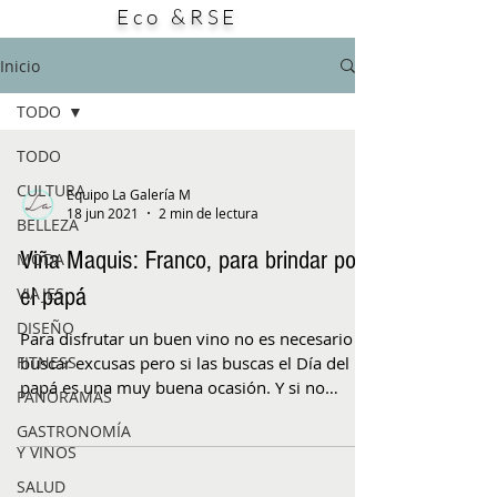
Eco &RSE
este producto: su potencial aporte a la
búsqueda de alternativas para enfrentar
bacterias resistentes a los antibióticos. El
Inicio
estudio, publicado en la
TODO
TODO
CULTURA
Equipo La Galería M
18 jun 2021
2 min de lectura
BELLEZA
Viña Maquis: Franco, para brindar por
MODA
el papá
VIAJES
DISEÑO
Para disfrutar un buen vino no es necesario
FITNESS
buscar excusas pero si las buscas el Día del
papá es una muy buena ocasión. Y si no
PANORAMAS
tienes...
GASTRONOMÍA
Y VINOS
SALUD