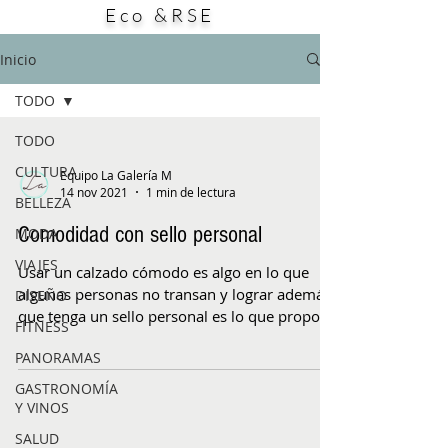
Eco &RSE
especialmente gracias a plataformas como
TikTok, Instagram y YouTube, donde
durante los primeros días de agosto se
Inicio
multiplican los videos y publicaciones bajo
etiquetas
TODO
TODO
CULTURA
Equipo La Galería M
14 nov 2021
1 min de lectura
BELLEZA
Comodidad con sello personal
MODA
VIAJES
Usar un calzado cómodo es algo en lo que
algunas personas no transan y lograr además
DISEÑO
que tenga un sello personal es lo que propone
FITNESS
la...
PANORAMAS
GASTRONOMÍA
Y VINOS
SALUD