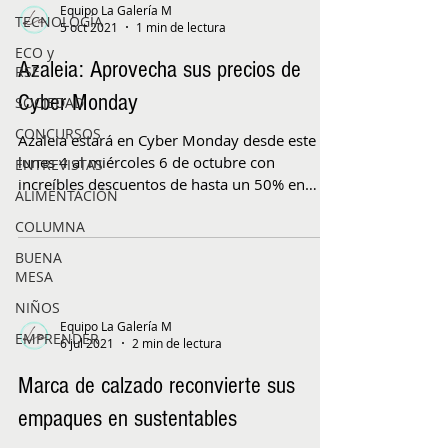
Equipo La Galería M
TECNOLOGÍA
5 oct 2021
1 min de lectura
ECO y
Azaleia: Aprovecha sus precios de
RSE
Cyber Monday
SOCIEDAD
CONCURSOS
Azaleia estará en Cyber Monday desde este
lunes 4 al miércoles 6 de octubre con
ENTREVISTAS
increíbles descuentos de hasta un 50% en
ALIMENTACIÓN
todos sus...
COLUMNA
BUENA
MESA
NIÑOS
Equipo La Galería M
EMPRENDER
6 jul 2021
2 min de lectura
Marca de calzado reconvierte sus
empaques en sustentables