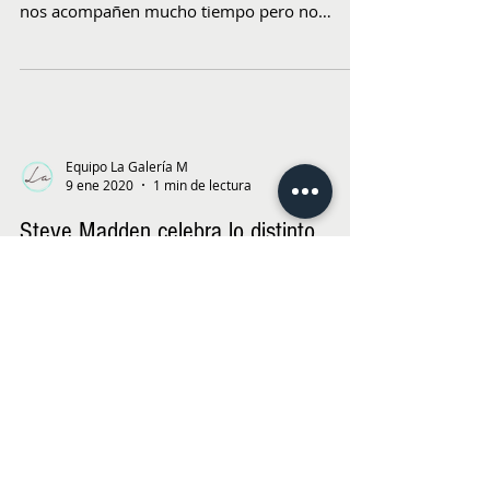
nos acompañen mucho tiempo pero no
sabemos cómo....
Equipo La Galería M
9 ene 2020
1 min de lectura
Steve Madden celebra lo distinto
Las personas primero, esa es la idea que
define la campaña #GenSteve de Steve
Madden y que está enfocada en el individuo y
no en...
Equipo La Galería M