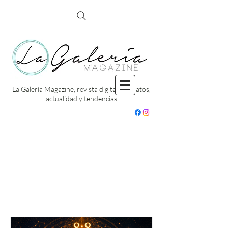
La Galería Magazine, revista digital con datos,
actualidad y tendencias