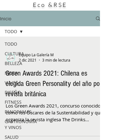
Eco &RSE
este producto: su potencial aporte a la
búsqueda de alternativas para enfrentar
bacterias resistentes a los antibióticos. El
Inicio
estudio, publicado en la
TODO
TODO
CULTURA
Equipo La Galería M
2 dic 2021
3 min de lectura
BELLEZA
Green Awards 2021: Chilena es
MODA
elegida Green Personality del año por
VIAJES
DISEÑO
revista británica
FITNESS
Los Green Awards 2021, concurso conocido
PANORAMAS
como los Óscares de la Sustentabilidad y que
organiza la revista inglesa The Drinks
GASTRONOMÍA
Business...
Y VINOS
SALUD