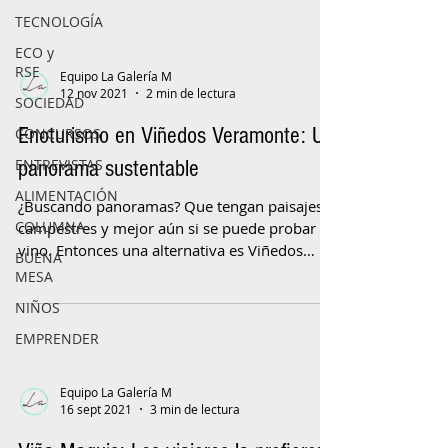
TECNOLOGÍA
ECO y
RSE
Equipo La Galería M
12 nov 2021
2 min de lectura
SOCIEDAD
Enoturismo en Viñedos Veramonte: Un
CONCURSOS
ENTREVISTAS
panorama sustentable
ALIMENTACIÓN
¿Buscando panoramas? Que tengan paisajes
COLUMNA
campestres y mejor aún si se puede probar
vino. Entonces una alternativa es Viñedos
BUENA
Veramonte....
MESA
NIÑOS
EMPRENDER
Equipo La Galería M
16 sept 2021
3 min de lectura