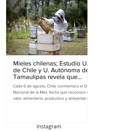
Mieles chilenas; Estudio U.
de Chile y U. Autónoma de
Tamaulipas revela que
inhiben bacterias resistentes
Cada 6 de agosto, Chile conmemora el Día
en perros
Nacional de la Miel, fecha que reconoce el
valor alimentario, productivo y ambiental de
este recurso. A propósito de esta
celebración, una investigación realizada por
equipos de la Universidad de Chile y la
Universidad Autónoma de Tamaulipas (UAT),
Instagram
en México, revela una nueva dimensión de