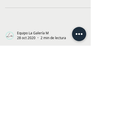
Es el primer vino ícono de la Viña Las Cinco
Hermanas, ubicada en el valle de Cabildo en la
Región de Valparaíso, y se llama Río Lua....
Equipo La Galería M
28 oct 2020
2 min de lectura
Casa Valle Viñamar: Retoma
actividades
Luego de algunos meses cerrado debido al
confinamiento Casa Valle Miramar retoma sus
actividades a partir del 30 de octubre. Ubicada
en...