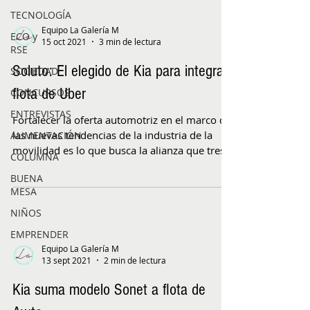
TECNOLOGÍA
Equipo La Galería M
ECO y
15 oct 2021
3 min de lectura
RSE
Soluto: El elegido de Kia para integrar
SOCIEDAD
flota de Uber
CONCURSOS
ENTREVISTAS
Fortalecer la oferta automotriz en el marco de
las nuevas tendencias de la industria de la
ALIMENTACIÓN
movilidad es lo que busca la alianza que tres...
COLUMNA
BUENA
MESA
NIÑOS
EMPRENDER
Equipo La Galería M
13 sept 2021
2 min de lectura
Kia suma modelo Sonet a flota de