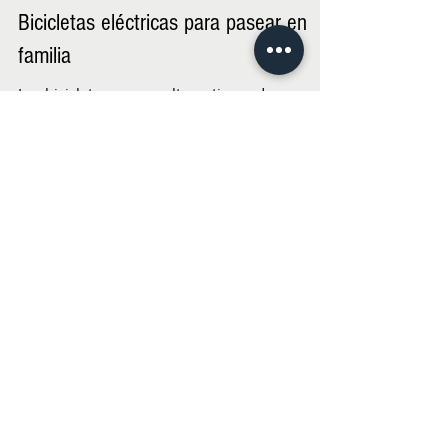
Bicicletas eléctricas para pasear en
familia
Las bicicleta son una alternativa cada vez más
presente entre las opciones de movilidad. Un
claro ejemplo de eso son los resultados del...
Equipo La Galería M
24 mar 2021
1 min de lectura
Columna: Buses 100% eléctricos:
nuevo estándar para la industria
Rodrigo Serrano, vicepresidente corporativo
de Innovación y Desarrollo en Wisetrack Corp.