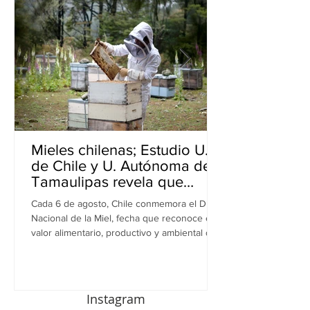
Mieles chilenas; Estudio U.
de Chile y U. Autónoma de
Tamaulipas revela que
inhiben bacterias resistentes
Cada 6 de agosto, Chile conmemora el Día
en perros
Nacional de la Miel, fecha que reconoce el
valor alimentario, productivo y ambiental de
este recurso. A propósito de esta
celebración, una investigación realizada por
equipos de la Universidad de Chile y la
Universidad Autónoma de Tamaulipas (UAT),
Instagram
en México, revela una nueva dimensión de