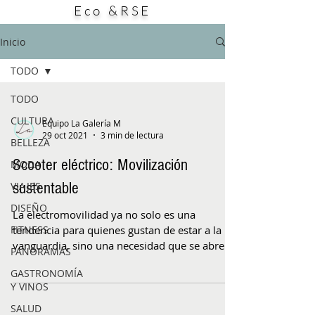
Eco &RSE
este producto: su potencial aporte a la
búsqueda de alternativas para enfrentar
bacterias resistentes a los antibióticos. El
Inicio
estudio, publicado en la
TODO
TODO
CULTURA
Equipo La Galería M
29 oct 2021
3 min de lectura
BELLEZA
Scooter eléctrico: Movilización
MODA
sustentable
VIAJES
DISEÑO
La electromovilidad ya no solo es una
FITNESS
tendencia para quienes gustan de estar a la
vanguardia, sino una necesidad que se abre
PANORAMAS
paso con...
GASTRONOMÍA
Y VINOS
SALUD