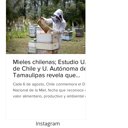
Mieles chilenas; Estudio U.
de Chile y U. Autónoma de
Tamaulipas revela que
inhiben bacterias resistentes
Cada 6 de agosto, Chile conmemora el Día
en perros
Nacional de la Miel, fecha que reconoce el
valor alimentario, productivo y ambiental de
este recurso. A propósito de esta
celebración, una investigación realizada por
equipos de la Universidad de Chile y la
Universidad Autónoma de Tamaulipas (UAT),
Instagram
en México, revela una nueva dimensión de