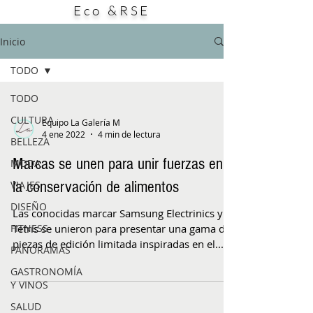
Eco &RSE
este producto: su potencial aporte a la
búsqueda de alternativas para enfrentar
bacterias resistentes a los antibióticos. El
Inicio
estudio, publicado en la
TODO
TODO
CULTURA
Equipo La Galería M
4 ene 2022
4 min de lectura
BELLEZA
Marcas se unen para unir fuerzas en
MODA
la conservación de alimentos
VIAJES
DISEÑO
Las conocidas marcar Samsung Electrinics y
FITNESS
Tetris se unieron para presentar una gama de
piezas de edición limitada inspiradas en el...
PANORAMAS
GASTRONOMÍA
Y VINOS
SALUD