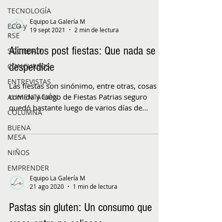
TECNOLOGÍA
Equipo La Galería M
ECO y
19 sept 2021
2 min de lectura
RSE
Alimentos post fiestas: Que nada se
SOCIEDAD
desperdicie
CONCURSOS
ENTREVISTAS
Las fiestas son sinónimo, entre otras, cosas de
comida y luego de Fiestas Patrias seguro
ALIMENTACIÓN
quedó bastante luego de varios días de
COLUMNA
reunirse...
BUENA
MESA
NIÑOS
EMPRENDER
Equipo La Galería M
21 ago 2020
1 min de lectura
Pastas sin gluten: Un consumo que