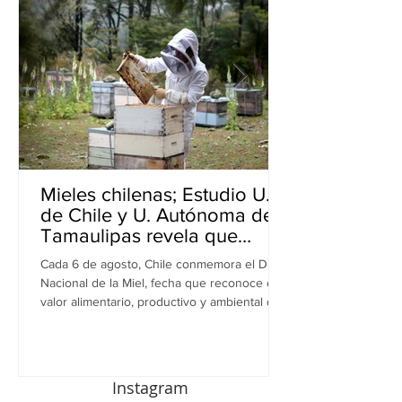
Mieles chilenas; Estudio U.
de Chile y U. Autónoma de
Tamaulipas revela que
inhiben bacterias resistentes
Cada 6 de agosto, Chile conmemora el Día
en perros
Nacional de la Miel, fecha que reconoce el
valor alimentario, productivo y ambiental de
este recurso. A propósito de esta
celebración, una investigación realizada por
equipos de la Universidad de Chile y la
Universidad Autónoma de Tamaulipas (UAT),
Instagram
en México, revela una nueva dimensión de