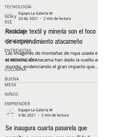
TECNOLOGÍA
Equipo La Galería M
ECO y
20 dic 2021
2 min de lectura
RSE
Reciclaje textil y minería son el foco
SOCIEDAD
de emprendimiento atacameño
CONCURSOS
ENTREVISTAS
Las imágenes de montañas de ropa usada en
el desierto de Atacama han dado la vuelta al
ALIMENTACIÓN
mundo, evidenciando el gran impacto que
COLUMNA
tiene la...
BUENA
MESA
NIÑOS
EMPRENDER
Equipo La Galería M
9 dic 2021
2 min de lectura
Se inaugura cuarta pasarela que