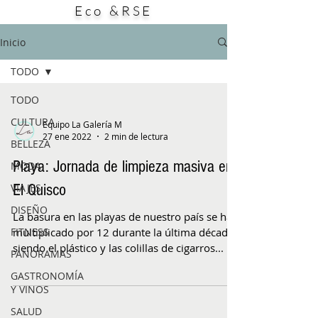
Eco &RSE
este producto: su potencial aporte a la
búsqueda de alternativas para enfrentar
bacterias resistentes a los antibióticos. El
Inicio
estudio, publicado en la
TODO
TODO
CULTURA
Equipo La Galería M
27 ene 2022
2 min de lectura
BELLEZA
Playa: Jornada de limpieza masiva en
MODA
El Quisco
VIAJES
DISEÑO
La basura en las playas de nuestro país se ha
FITNESS
multiplicado por 12 durante la última década,
siendo el plástico y las colillas de cigarros...
PANORAMAS
GASTRONOMÍA
Y VINOS
SALUD