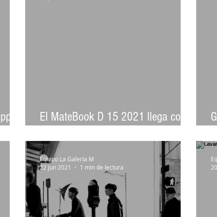
app en
El MateBook D 15 2021 llega con
G
procesador de 11ª generación
“
Equipo La Galería M
Eq
22 jun 2021
1 min de lectura
20