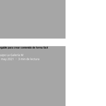
avar y secar de manera inteligente
uipo La Galería M
1 may 2021
3 min de lectura