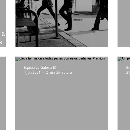
 a los
s
Obtén fotos de tu video
L
Equipo La Galería M
Eq
4 jun 2021
2 min de lectura
3