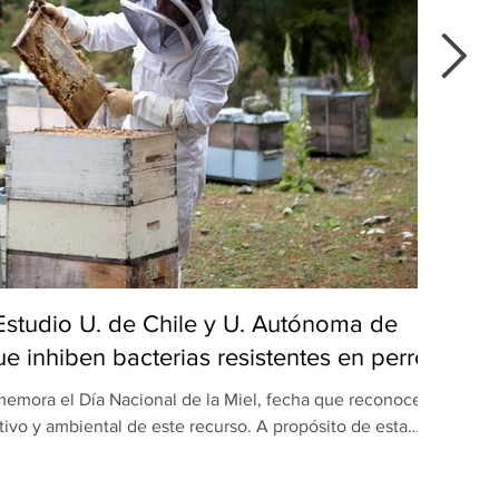
 Estudio U. de Chile y U. Autónoma de
Del
e inhiben bacterias resistentes en perros
emora el Día Nacional de la Miel, fecha que reconoce el
Du
tivo y ambiental de este recurso. A propósito de esta
popu
ón realizada por equipos de la Universidad de Chile y la
maulipas (UAT), en México, revela una nueva dimensión
apr