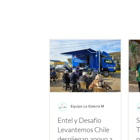
de este producto: su potenc
bacterias resistent
Equipo La Galería M
Entel y Desafío
S
Levantemos Chile
T
despliegan apoyo a
p