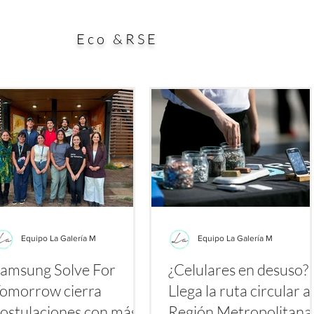
ial aporte a la búsqueda de alternativas para enfrentar
esp
es a los antibióticos. El estudio, publicado en la
dura
Eco &RSE
Equipo La Galería M
Equipo La Galería M
amsung Solve For
¿Celulares en desuso?
omorrow cierra
Llega la ruta circular a 
ostulaciones con más
Región Metropolitan