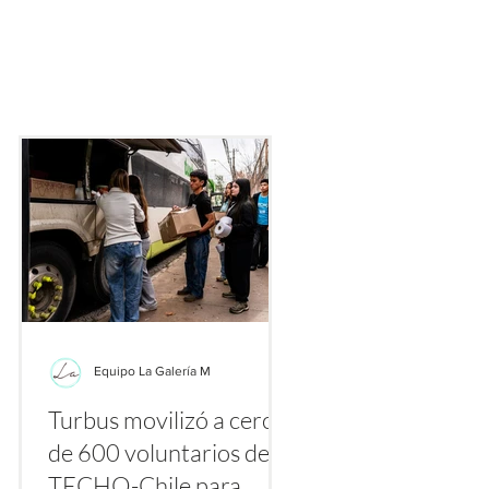
ecialmente gracias a plataformas como TikTok, Instagram y Yo
nte los primeros días de agosto se multiplican los videos y publ
etiquetas
Equipo La Galería M
Turbus movilizó a cerca
la
de 600 voluntarios de
a
TECHO-Chile para