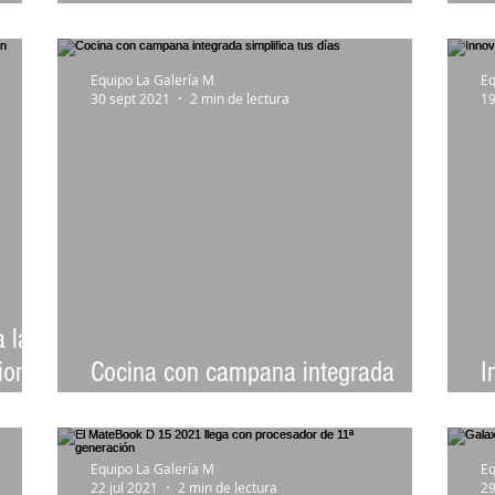
tecnología
C
Equipo La Galería M
Eq
30 sept 2021
2 min de lectura
19
 la
ion y
Cocina con campana integrada
I
simplifica tus días
G
Equipo La Galería M
Eq
22 jul 2021
2 min de lectura
29