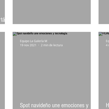
tátil
 lugar
La Red 5G ya está en Chile
R
Equipo La Galería M
Eq
19 nov 2021
2 min de lectura
4 
Spot navideño une emociones y
H