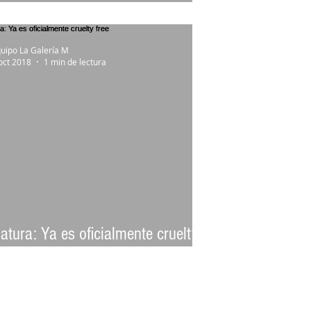
eganos
uipo La Galería M
oct 2018
1 min de lectura
atura: Ya es oficialmente cruelty
ree