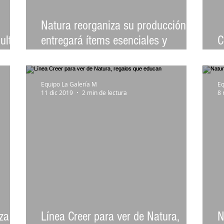
Natura reorganiza su producción y
ultos
entregará ítems esenciales y
C
alcohol en gel
r
Equipo La Galería M
Eq
11 dic 2019
2 min de lectura
8 
eza no
Línea Creer para ver de Natura,
N