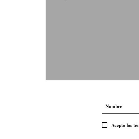
Natura y su #CyberConSentid
Acepto los té