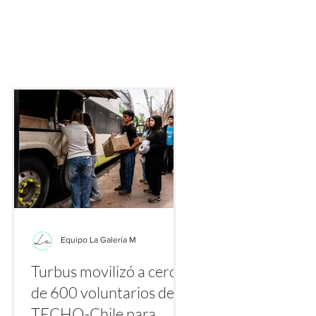
ecialmente gracias a plataformas como TikTok, Instagram y Yo
nte los primeros días de agosto se multiplican los videos y publ
etiquetas
Equipo La Galería M
Turbus movilizó a cerca
la
de 600 voluntarios de
a
TECHO-Chile para