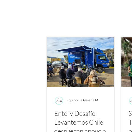
de este producto: su potenc
bacterias resistent
Equipo La Galería M
Entel y Desafío
S
Levantemos Chile
T
despliegan apoyo a
p