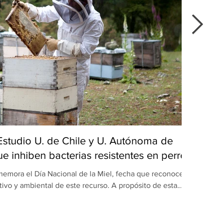
 Estudio U. de Chile y U. Autónoma de
Del
e inhiben bacterias resistentes en perros
emora el Día Nacional de la Miel, fecha que reconoce el
Du
tivo y ambiental de este recurso. A propósito de esta
popu
ón realizada por equipos de la Universidad de Chile y la
maulipas (UAT), en México, revela una nueva dimensión
apr