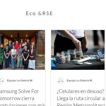
ial aporte a la búsqueda de alternativas para enfrentar
esp
es a los antibióticos. El estudio, publicado en la
dura
Eco &RSE
Equipo La Galería M
Equipo La Galería M
amsung Solve For
¿Celulares en desuso?
omorrow cierra
Llega la ruta circular a 
ostulaciones con más
Región Metropolitan