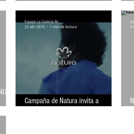
regalos que educan
v
Equipo La Galería M
Eq
22 abr 2019
1 min de lectura
9 
ONU
Campaña de Natura invita a
N
construir un mundo mejor
f