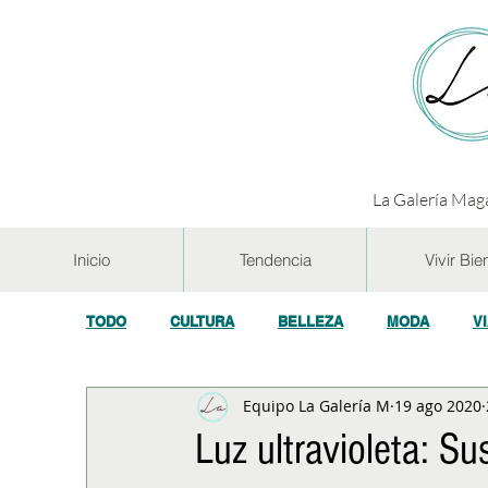
La Galería Maga
Inicio
Tendencia
Vivir Bie
TODO
CULTURA
BELLEZA
MODA
V
Equipo La Galería M
19 ago 2020
GASTRONOMÍA Y VINOS
SALUD
TECNOL
Luz ultravioleta: Su