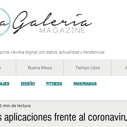
zine, revista digital con datos, actualidad y tendencias
n
Buena Mesa
Tiempo Libre
IAJES
DISEÑO
FITNESS
PANORAMAS
2 min de lectura
OGÍA
ECO y RSE
SOCIEDAD
CONCURSOS
ENTR
s aplicaciones frente al coronavir