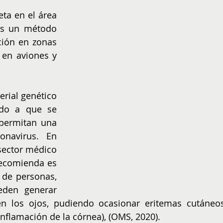
NIÑOS
EMPRENDER
eta en el área 
s un método 
ción en zonas 
en aviones y 
rial genético 
ado a que se 
permitan una 
navirus. En 
sector médico 
recomienda es 
 de personas, 
den generar 
en los ojos, pudiendo ocasionar eritemas cutáneos
(inflamación de la córnea), (OMS, 2020).  