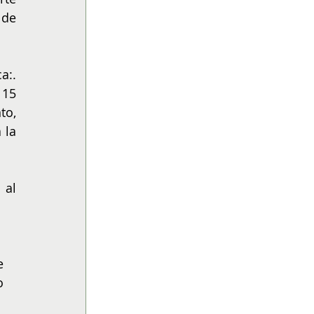
de 
:. 
15 
o, 
la 
al 
e 
o 