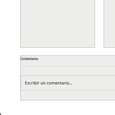
Comentarios
Escribir un comentario...
Tesla presenta "Tu Primer Tesla": el
Es
Model 3 RWD llega a un precio
dec
histórico en Chile