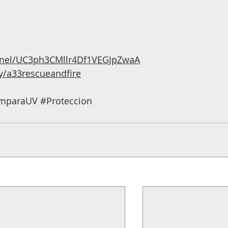
nel/UC3ph3CMllr4Df1VEGJpZwaA
y/a33rescueandfire
mparaUV
#Proteccion