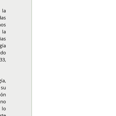
la 
as 
os 
la 
as 
ía 
do 
3, 
a, 
su 
ón 
no 
lo 
te 