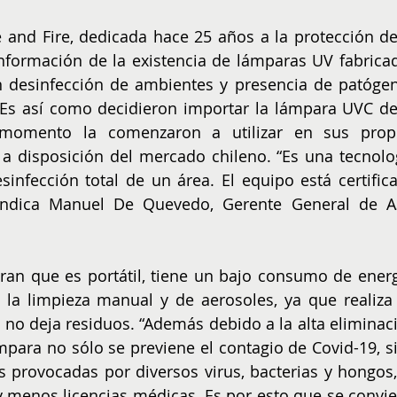
and Fire, dedicada hace 25 años a la protección de 
información de la existencia de lámparas UV fabricad
n desinfección de ambientes y presencia de patógen
. Es así como decidieron importar la lámpara UVC de 
omento la comenzaron a utilizar en sus propi
 a disposición del mercado chileno. “Es una tecnolog
infección total de un área. El equipo está certifica
indica Manuel De Quevedo, Gerente General de A3
ran que es portátil, tiene un bajo consumo de energí
 la limpieza manual y de aerosoles, ya que realiza 
no deja residuos. “Además debido a la alta eliminaci
ámpara no sólo se previene el contagio de Covid-19, si
provocadas por diversos virus, bacterias y hongos, 
menos licencias médicas. Es por esto que se convier