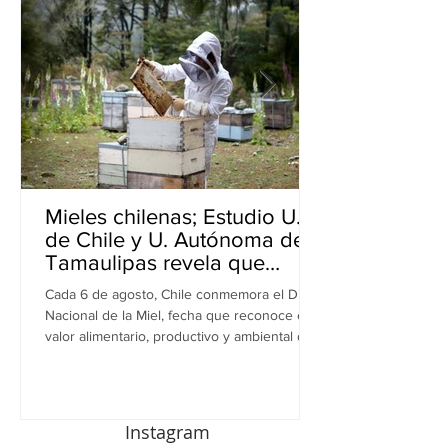
Mieles chilenas; Estudio U.
de Chile y U. Autónoma de
Tamaulipas revela que
inhiben bacterias resistentes
Cada 6 de agosto, Chile conmemora el Día
en perros
Nacional de la Miel, fecha que reconoce el
valor alimentario, productivo y ambiental de
este recurso. A propósito de esta
celebración, una investigación realizada por
equipos de la Universidad de Chile y la
Universidad Autónoma de Tamaulipas (UAT),
Instagram
en México, revela una nueva dimensión de