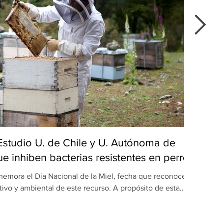
 Estudio U. de Chile y U. Autónoma de
Del
e inhiben bacterias resistentes en perros
emora el Día Nacional de la Miel, fecha que reconoce el
Du
tivo y ambiental de este recurso. A propósito de esta
popu
ón realizada por equipos de la Universidad de Chile y la
maulipas (UAT), en México, revela una nueva dimensión
apr