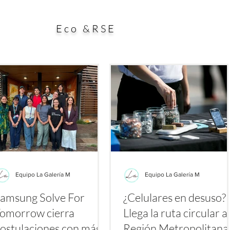
ial aporte a la búsqueda de alternativas para enfrentar
esp
es a los antibióticos. El estudio, publicado en la
dura
Eco &RSE
Equipo La Galería M
Equipo La Galería M
amsung Solve For
¿Celulares en desuso?
omorrow cierra
Llega la ruta circular a 
ostulaciones con más
Región Metropolitan