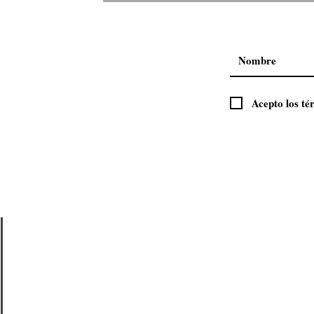
Lo Nuevo de Sony XPERIA
Acepto los té