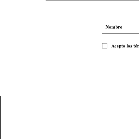
Note20 Ultra inicia preventa
Acepto los té