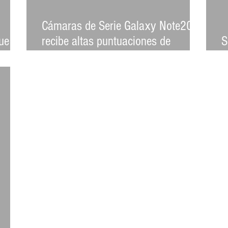
Cámaras de Serie Galaxy Note20
ue no
recibe altas puntuaciones de
S
acuerdo a experiencia del usuario
c