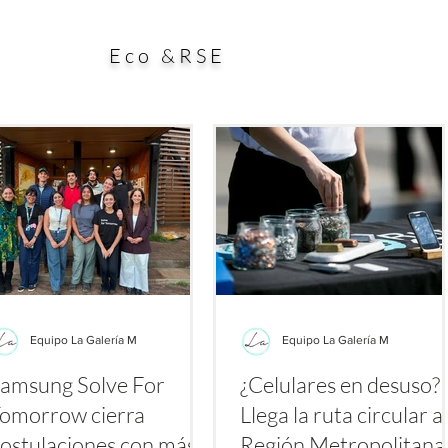
ial aporte a la búsqueda de alternativas para enfrentar
esp
es a los antibióticos. El estudio, publicado en la
dura
Eco &RSE
Equipo La Galería M
Equipo La Galería M
amsung Solve For
¿Celulares en desuso?
omorrow cierra
Llega la ruta circular a 
ostulaciones con más
Región Metropolitan