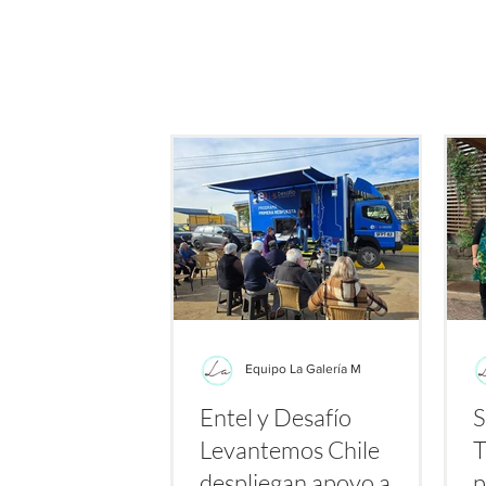
de este producto: su potenc
bacterias resistent
Equipo La Galería M
Entel y Desafío
S
Levantemos Chile
T
despliegan apoyo a
p