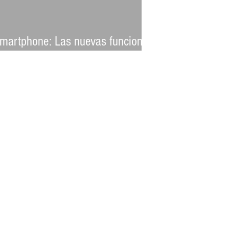
martphone: Las nuevas funciones
on que sorprende Samsung