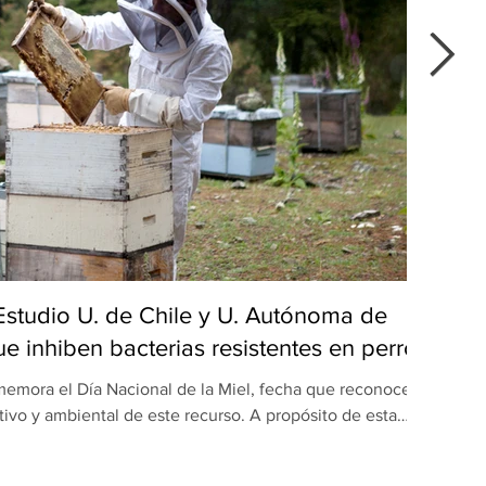
 Estudio U. de Chile y U. Autónoma de
Del
e inhiben bacterias resistentes en perros
emora el Día Nacional de la Miel, fecha que reconoce el
Du
tivo y ambiental de este recurso. A propósito de esta
popu
ón realizada por equipos de la Universidad de Chile y la
maulipas (UAT), en México, revela una nueva dimensión
apr