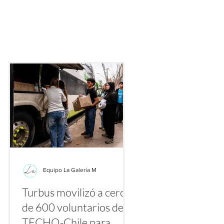
ecialmente gracias a plataformas como TikTok, Instagram y Yo
nte los primeros días de agosto se multiplican los videos y publ
etiquetas
Equipo La Galería M
Turbus movilizó a cerca
la
de 600 voluntarios de
a
TECHO-Chile para