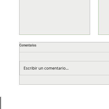
Comentarios
Escribir un comentario...
Tesla presenta "Tu Primer Tesla": el
Es
Model 3 RWD llega a un precio
dec
histórico en Chile