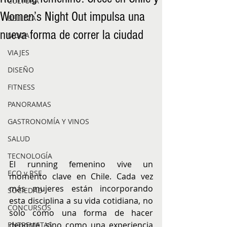
CULTURA
Women’s Night Out impulsa una
BELLEZA
nueva forma de correr la ciudad
MODA
VIAJES
DISEÑO
FITNESS
PANORAMAS
GASTRONOMÍA Y VINOS
SALUD
TECNOLOGÍA
El running femenino vive un 
ECO y RSE
momento clave en Chile. Cada vez 
más mujeres están incorporando 
SOCIEDAD
esta disciplina a su vida cotidiana, no 
CONCURSOS
solo como una forma de hacer 
deporte, sino como una experiencia 
ENTREVISTAS