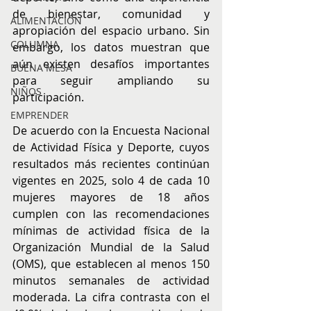
de bienestar, comunidad y 
ALIMENTACIÓN
apropiación del espacio urbano. Sin 
COLUMNA
embargo, los datos muestran que 
aún existen desafíos importantes 
BUENA MESA
para seguir ampliando su 
NIÑOS
participación.
EMPRENDER
De acuerdo con la Encuesta Nacional 
de Actividad Física y Deporte, cuyos 
resultados más recientes continúan 
vigentes en 2025, solo 4 de cada 10 
mujeres mayores de 18 años 
cumplen con las recomendaciones 
mínimas de actividad física de la 
Organización Mundial de la Salud 
(OMS), que establecen al menos 150 
minutos semanales de actividad 
moderada. La cifra contrasta con el 