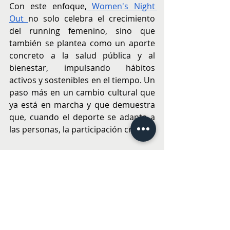
Con este enfoque,
 Women's Night 
Out 
no solo celebra el crecimiento 
del running femenino, sino que 
también se plantea como un aporte 
concreto a la salud pública y al 
bienestar, impulsando hábitos 
activos y sostenibles en el tiempo. Un 
paso más en un cambio cultural que 
ya está en marcha y que demuestra 
que, cuando el deporte se adapta a 
las personas, la participación crece.
En 2026, 
Women's Night Out 
suma 
un nuevo hito con la incorporación 
de Under Armour como sponsor 
técnico deportivo oficial. La marca 
vestirá a todas las participantes con 
una polera técnica exclusiva, 
diseñada especialmente para el 