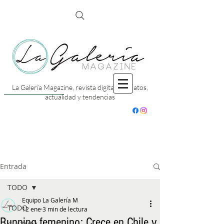
La Galería Magazine, revista digital con datos,
actualidad y tendencias
Entrada
TODO
Equipo La Galería M
TODO
12 ene
3 min de lectura
Running femenino: Crece en Chile y