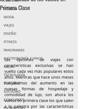
CULTURA
Primera Clase
BELLEZA
MODA
VIAJES
DISEÑO
FITNESS
PANORAMAS
GASTRONOMÍA Y VINOS
Las opciones de viajes con 
características exclusivas se han 
SALUD
vuelto cada vez más populares estos 
TECNOLOGÍA
años. Mientras que hace unos meses 
hablábamos del aumento en las 
ECO y RSE
nuevas formas de hospedaje y 
SOCIEDAD
comodidad de lujo, son ahora los 
CONCURSOS
vuelos en primera clase los que salen 
a la palestra por las características 
ENTREVISTAS