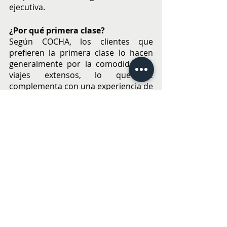
ejecutiva.
¿Por qué primera clase?
Según COCHA, los clientes que 
prefieren la primera clase lo hacen 
generalmente por la comodidad en 
viajes extensos, lo que se 
complementa con una experiencia de 
viaje más cómoda, relajante y 
privada, la que a su vez presenta una 
personalización del servicio en ruta. 
La primera clase es especialmente 
atractiva si se busca una experiencia 
de lujo y asistencia total en el 
trayecto aéreo, siendo óptimo si se 
piensa estar un tiempo largo en el 
avión. Además, y debido a sus costos, 
COCHA explica que quienes 
adquieren este tipo de servicios de 