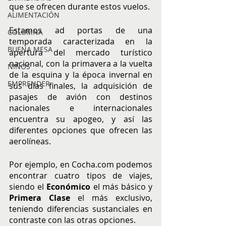
que se ofrecen durante estos vuelos. 
ALIMENTACIÓN
Estamos ad portas de una 
COLUMNA
temporada caracterizada en la 
BUENA MESA
apertura del mercado turístico 
nacional, con la primavera a la vuelta 
NIÑOS
de la esquina y la época invernal en 
EMPRENDER
sus días finales, la adquisición de 
pasajes de avión con destinos 
nacionales e internacionales 
encuentra su apogeo, y así las 
diferentes opciones que ofrecen las 
aerolíneas. 
Por ejemplo, en Cocha.com podemos 
encontrar cuatro tipos de viajes, 
siendo el 
Económico 
el más básico y 
Primera Clase
 el más exclusivo, 
teniendo diferencias sustanciales en 
contraste con las otras opciones. 