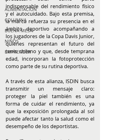
indispensable del rendimiento físico 
ALIMENTACIÓN
y el autocuidado. Bajo esta premisa, 
COLUMNA
la marca refuerza su presencia en el 
ámbito deportivo acompañando a 
BUENA MESA
los jugadores de la Copa Davis Junior, 
NIÑOS
quienes representan el futuro del 
tenis chileno y que, desde temprana 
EMPRENDER
edad, incorporan la fotoprotección 
como parte de su rutina deportiva.
A través de esta alianza, ISDIN busca 
transmitir un mensaje claro: 
proteger la piel también es una 
forma de cuidar el rendimiento, ya 
que la exposición prolongada al sol 
puede afectar tanto la salud como el 
desempeño de los deportistas.