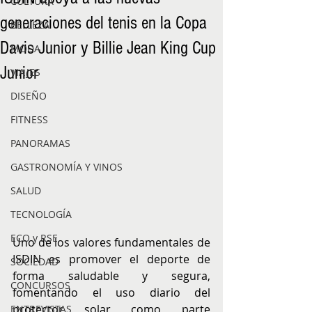
CULTURA
generaciones del tenis en la Copa
BELLEZA
Davis Junior y Billie Jean King Cup
MODA
Junior
VIAJES
DISEÑO
FITNESS
PANORAMAS
GASTRONOMÍA Y VINOS
SALUD
TECNOLOGÍA
ECO y RSE
Uno de los valores fundamentales de 
ISDIN es promover el deporte de 
SOCIEDAD
forma saludable y segura, 
CONCURSOS
fomentando el uso diario del 
protector solar como parte 
ENTREVISTAS