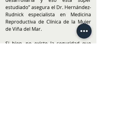
desarrollarla y eso está súper 
estudiado” asegura el Dr. Hernández-
Rudnick especialista en Medicina 
Reproductiva de Clínica de la Mujer 
de Viña del Mar. 
Si bien, no existe la seguridad que 
tanto la ingeniería genética como la 
IA nos entreguen una generación de 
bebés más inteligentes, “si es una 
probabilidad” que se hace cada vez 
más cercana. 
Hoy en día, la ingeniería genética y la 
IA, nos ayudan a mejorar la elección 
de aquel embrión más sano “aquel 
que tendría mayores posibilidades 
de implantarse y terminar en un 
embarazo, sobre todo en mujeres 