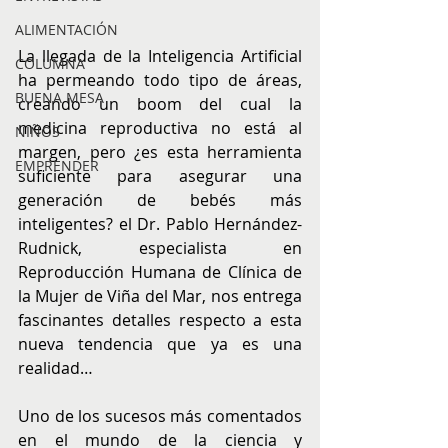
ALIMENTACIÓN
La llegada de la Inteligencia Artificial 
COLUMNA
ha permeando todo tipo de áreas, 
BUENA MESA
creando un boom del cual la 
medicina reproductiva no está al 
NIÑOS
margen, pero ¿es esta herramienta 
EMPRENDER
suficiente para asegurar una 
generación de bebés más 
inteligentes? el Dr. Pablo Hernández-
Rudnick, especialista en 
Reproducción Humana de Clínica de 
la Mujer de Viña del Mar, nos entrega 
fascinantes detalles respecto a esta 
nueva tendencia que ya es una 
realidad…
Uno de los sucesos más comentados 
en el mundo de la ciencia y 