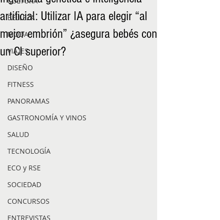
CULTURA
artificial: Utilizar IA para elegir “al
BELLEZA
mejor embrión” ¿asegura bebés con
MODA
un CI superior?
VIAJES
DISEÑO
FITNESS
PANORAMAS
GASTRONOMÍA Y VINOS
SALUD
TECNOLOGÍA
ECO y RSE
SOCIEDAD
CONCURSOS
ENTREVISTAS