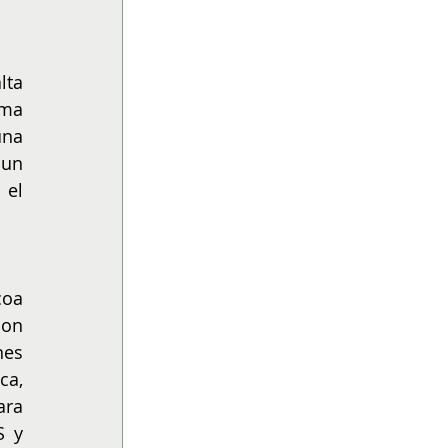
ta 
ma 
na 
un 
el 
oa 
on 
es 
a, 
ra 
 y 