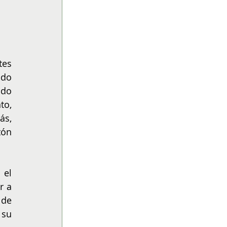
es 
do 
do 
o, 
s, 
ón 
el 
 a 
de 
su 