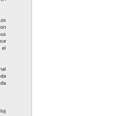
os 
on 
us 
ce 
el 
al 
da 
da 
oj 