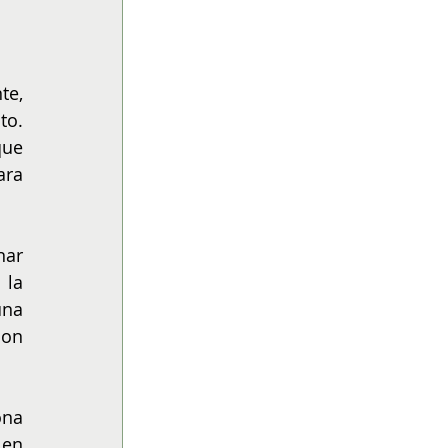
e, 
o. 
ue 
ra 
ar 
la 
na 
on 
na 
en 