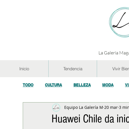
La Galería Maga
Inicio
Tendencia
Vivir Bie
TODO
CULTURA
BELLEZA
MODA
V
Equipo La Galería M
20 mar
3 min
GASTRONOMÍA Y VINOS
SALUD
TECNOL
Huawei Chile da ini