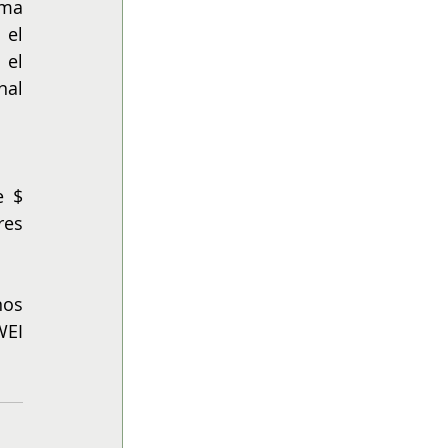
ma 
el 
el 
al 
 $ 
es 
os 
EI 