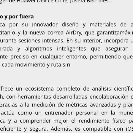
er de Huawei Device Chile, Josefa Bernales.
 y por fuera
aca por su innovador diseño y materiales de al
titanio y la nueva correa AirDry, que garantizamáxi
rante sesiones intensas. En su interior, incorpora u
orada y algoritmos inteligentes que aseguran 
e preciso en cualquier entorno, permitiendo que 
de cada movimiento y ruta sin
ofrece un ecosistema completo de análisis científic
h, con herramientas desarrolladas encolaboración c
 Gracias a la medición de métricas avanzadas y plan
vo actúa como un entrenador personal en la muñec
ca y a comprender mejor el rendimiento físico pa
eficiente y segura. Además, es compatible con iOS