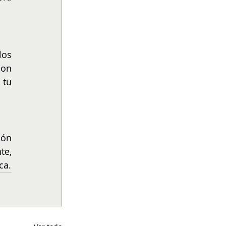
os 
on 
tu 
ón 
e, 
ca.