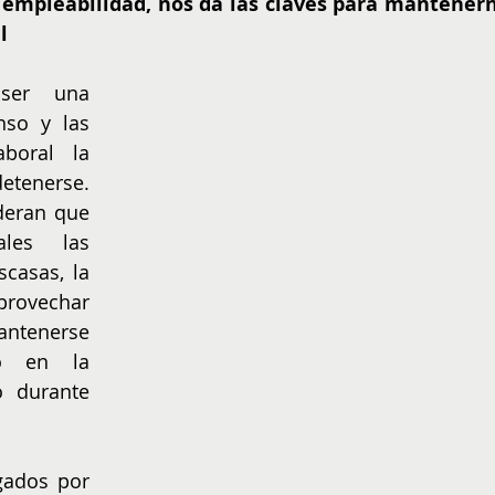
 empleabilidad, nos da las claves para mantenern
NIÑOS
EMPRENDER
l
ser una 
so y las 
boral la 
tenerse. 
eran que 
les las 
casas, la 
rovechar 
ntenerse 
o en la 
 durante 
gados por 