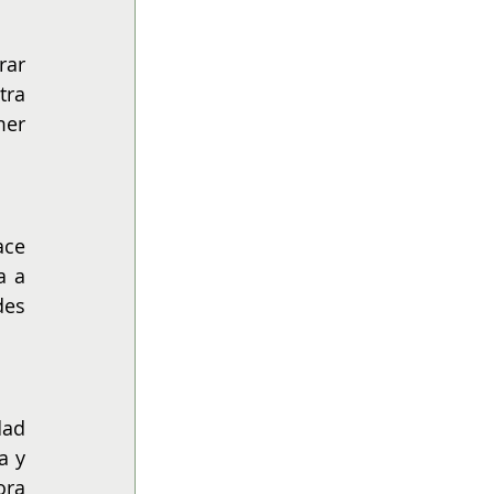
ar 
ra 
er 
ce 
 a 
es 
ad 
 y 
ra 