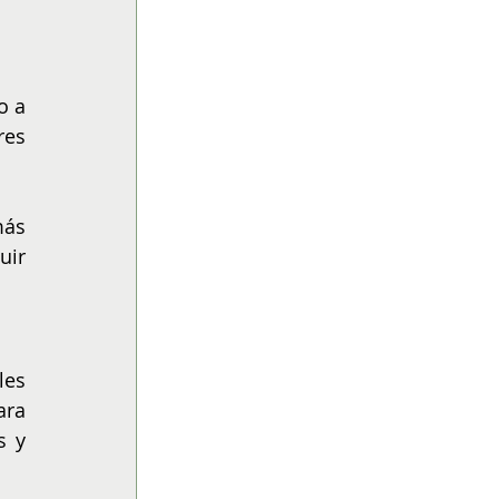
 a 
es 
ás 
ir 
es 
ra 
 y 