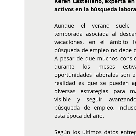
Keren Castellano, experta en
ALIMENTACIÓN
COLUMNA
BUENA MESA
activos en la búsqueda labora
Aunque el verano suele 
temporada asociada al descan
vacaciones, en el ámbito la
búsqueda de empleo no debe de
A pesar de que muchos consid
durante los meses estiva
oportunidades laborales son es
realidad es que se pueden ap
diversas estrategias para ma
visible y seguir avanzand
búsqueda de empleo, incluso
esta época del año.
Según los últimos datos entre