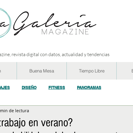
zine, revista digital con datos, actualidad y tendencias
n
Buena Mesa
Tiempo Libre
IAJES
DISEÑO
FITNESS
PANORAMAS
 min de lectura
OGÍA
ECO y RSE
SOCIEDAD
CONCURSOS
ENTR
trabajo en verano?