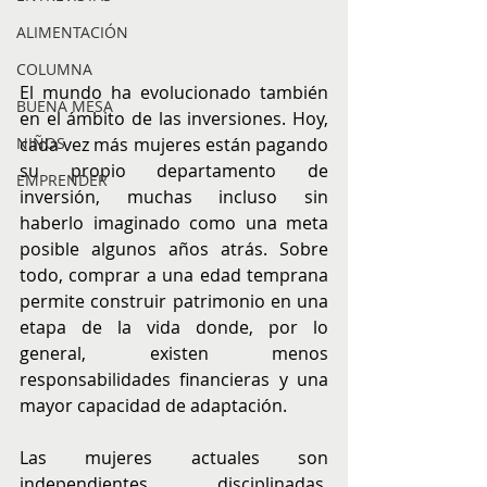
ALIMENTACIÓN
COLUMNA
El mundo ha evolucionado también 
BUENA MESA
en el ámbito de las inversiones. Hoy, 
cada vez más mujeres están pagando 
NIÑOS
su propio departamento de 
EMPRENDER
inversión, muchas incluso sin 
haberlo imaginado como una meta 
posible algunos años atrás. Sobre 
todo, comprar a una edad temprana 
permite construir patrimonio en una 
etapa de la vida donde, por lo 
general, existen menos 
responsabilidades financieras y una 
mayor capacidad de adaptación.
Las mujeres actuales son 
independientes, disciplinadas, 