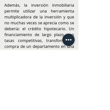
Además, la inversión inmobiliaria 
permite utilizar una herramienta 
multiplicadora de la inversión y que 
no muchas veces se aprecia como se 
debería: el crédito hipotecario. Un 
financiamiento de largo plazo, con 
tasas competitivas, transforma la 
compra de un departamento en una 
forma de ahorro forzado y, al mismo 
tiempo, en un refugio frente a 
periodos de inestabilidad económica. 
Construir patrimonio no es solo una 
decisión financiera; es también una 
decisión de tranquilidad futura.
En este mes de la mujer, más que 
discursos, las invito a informarse, 
planificar y atreverse. Recuerden que 