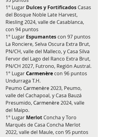
95 puntos
1° Lugar 
Dulces y Fortificados
 Casas 
del Bosque Noble Late Harvest, 
Riesling 2024, valle de Casablanca, 
con 94 puntos
1° Lugar 
Espumantes
 con 97 puntos 
La Ronciere, Selva Oscura Extra Brut, 
PN/CH, valle del Malleco, y Casa Silva 
Fervor del Lago del Ranco Extra Brut, 
PN/CH 2027, Futrono, Región Austral.
1° Lugar 
Carmenère
con 96 puntos 
Undurraga T.H. 
Peumo 
Carmenère
 2023, Peumo, 
valle del Cachapoal, y Casa Bauzá 
Presumido, 
Carmenère
 2024, valle 
del Maipo.
1° Lugar 
Merlot
 Concha y Toro 
Marqués de Casa Concha Merlot 
2022, valle del Maule, con 95 puntos