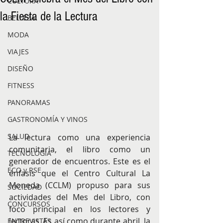
CULTURA
la Fiesta de la Lectura
BELLEZA
MODA
VIAJES
DISEÑO
FITNESS
PANORAMAS
GASTRONOMÍA Y VINOS
SALUD
La lectura como una experiencia 
comunitaria, el libro como un 
TECNOLOGÍA
generador de encuentros. Este es el 
ECO y RSE
énfasis que el Centro Cultural La 
Moneda (CCLM) propuso para sus 
SOCIEDAD
actividades del Mes del Libro, con 
CONCURSOS
foco principal en los lectores y 
lectoras. Es así como durante abril, la 
ENTREVISTAS