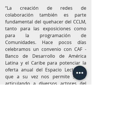
“La creación de redes de 
colaboración también es parte 
fundamental del quehacer del CCLM, 
tanto para las exposiciones como 
para la programación de 
Comunidades. Hace pocos días 
celebramos un convenio con CAF - 
Banco de Desarrollo de América 
Latina y el Caribe para potenciar la 
oferta anual del Espacio Lector, lo 
que a su vez nos permite seguir 
articulando a diversos actores del 
ecosistema del libro, como es el caso 
de la Fiesta de la Lectura 2025”, 
concluye la directora ejecutiva del 
CCLM, Regina Rodríguez. 
Más información y programación 