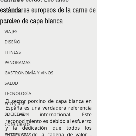
CULTURA
estándares europeos de la carne de
BELLEZA
porcino de capa blanca
MODA
VIAJES
DISEÑO
FITNESS
PANORAMAS
GASTRONOMÍA Y VINOS
SALUD
TECNOLOGÍA
El sector porcino de capa blanca en 
ECO y RSE
España es una verdadera referencia 
a nivel internacional. Este 
SOCIEDAD
reconocimiento es debido al esfuerzo 
CONCURSOS
y la dedicación que todos los 
eslabones de la cadena de valor -
ENTREVISTAS