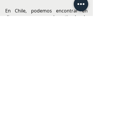
En Chile, podemos encontrar en 
diversos supermercados y tiendas de 
alimentos gourmet, una gran 
cantidad de productos de carne de 
porcino de capa blanca, como el 
jamón serrano, lomo embuchado o 
chorizo sarta, entre otros. Lo 
importante es revisar las etiquetas 
para velar porque estos productos 
sean 100% provenientes  de España.
ALIMENTACIÓN
Entradas recientes
Ver todo