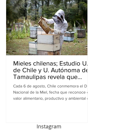
Mieles chilenas; Estudio U.
de Chile y U. Autónoma de
Tamaulipas revela que
inhiben bacterias resistentes
Cada 6 de agosto, Chile conmemora el Día
en perros
Nacional de la Miel, fecha que reconoce el
valor alimentario, productivo y ambiental de
este recurso. A propósito de esta
celebración, una investigación realizada por
equipos de la Universidad de Chile y la
Universidad Autónoma de Tamaulipas (UAT),
Instagram
en México, revela una nueva dimensión de