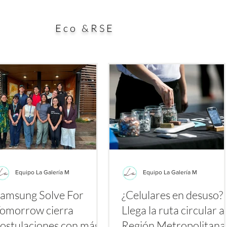
ial aporte a la búsqueda de alternativas para enfrentar
esp
es a los antibióticos. El estudio, publicado en la
dura
Eco &RSE
Equipo La Galería M
Equipo La Galería M
amsung Solve For
¿Celulares en desuso?
omorrow cierra
Llega la ruta circular a 
ostulaciones con más
Región Metropolitan