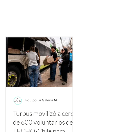
ecialmente gracias a plataformas como TikTok, Instagram y Yo
nte los primeros días de agosto se multiplican los videos y publ
etiquetas
Equipo La Galería M
Turbus movilizó a cerca
la
de 600 voluntarios de
a
TECHO-Chile para