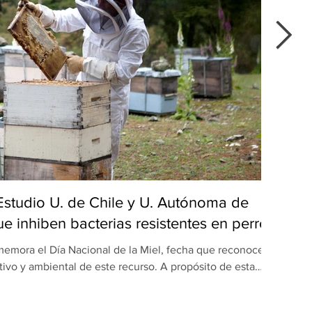
 Estudio U. de Chile y U. Autónoma de
Del
e inhiben bacterias resistentes en perros
emora el Día Nacional de la Miel, fecha que reconoce el
Du
tivo y ambiental de este recurso. A propósito de esta
popu
ón realizada por equipos de la Universidad de Chile y la
maulipas (UAT), en México, revela una nueva dimensión
apr