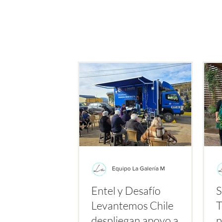
de este producto: su potenc
bacterias resistent
Equipo La Galería M
Entel y Desafío
S
Levantemos Chile
T
despliegan apoyo a
p