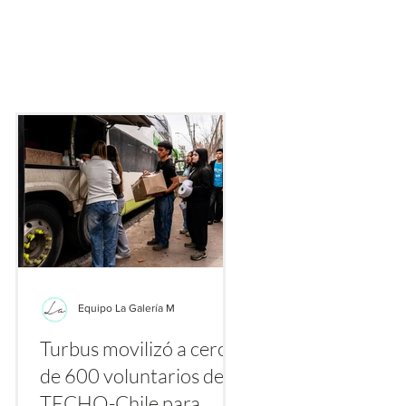
ecialmente gracias a plataformas como TikTok, Instagram y Yo
nte los primeros días de agosto se multiplican los videos y publ
etiquetas
Equipo La Galería M
Turbus movilizó a cerca
la
de 600 voluntarios de
a
TECHO-Chile para