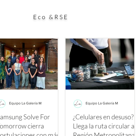
ial aporte a la búsqueda de alternativas para enfrentar
esp
es a los antibióticos. El estudio, publicado en la
dura
Eco &RSE
Equipo La Galería M
Equipo La Galería M
amsung Solve For
¿Celulares en desuso?
omorrow cierra
Llega la ruta circular a 
ostulaciones con más
Región Metropolitan