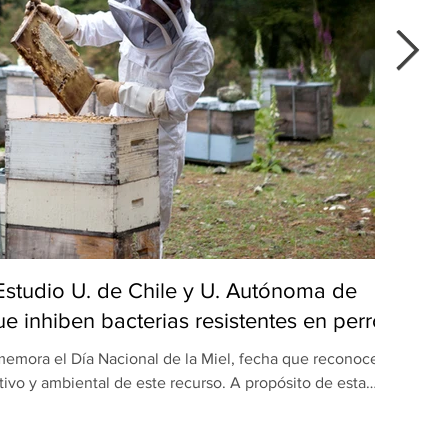
 Estudio U. de Chile y U. Autónoma de
Del
e inhiben bacterias resistentes en perros
emora el Día Nacional de la Miel, fecha que reconoce el
Du
tivo y ambiental de este recurso. A propósito de esta
popu
ón realizada por equipos de la Universidad de Chile y la
maulipas (UAT), en México, revela una nueva dimensión
apr