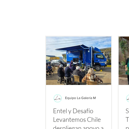
de este producto: su potenc
bacterias resistent
Equipo La Galería M
Entel y Desafío
S
Levantemos Chile
T
despliegan apoyo a
p