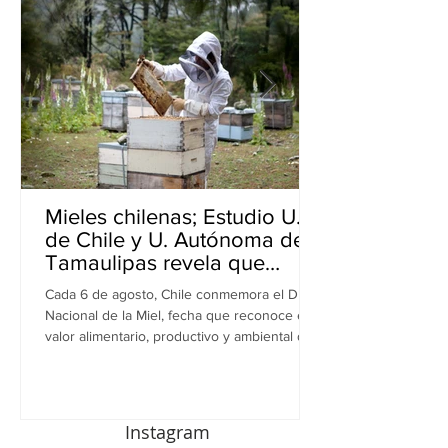
Mieles chilenas; Estudio U.
de Chile y U. Autónoma de
Tamaulipas revela que
inhiben bacterias resistentes
Cada 6 de agosto, Chile conmemora el Día
en perros
Nacional de la Miel, fecha que reconoce el
valor alimentario, productivo y ambiental de
este recurso. A propósito de esta
celebración, una investigación realizada por
equipos de la Universidad de Chile y la
Universidad Autónoma de Tamaulipas (UAT),
Instagram
en México, revela una nueva dimensión de