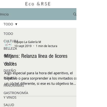
Eco &RSE
este producto: su potencial aporte a la
búsqueda de alternativas para enfrentar
bacterias resistentes a los antibióticos. El
Inicio
estudio, publicado en la
TODO
TODO
CULTURA
Equipo La Galería M
10 sept 2019
1 min de lectura
BELLEZA
Mitjans: Relanza línea de licores
MODA
dulces
VIAJES
DISEÑO
Algo especial para la hora del aperitivo, el
FITNESS
bajativo o para sorprender a los invitados con
un cóctel diferente, si ese es tu objetivo te...
PANORAMAS
GASTRONOMÍA
Y VINOS
SALUD