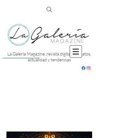
La Galería Magazine, revista digital con datos,
actualidad y tendencias