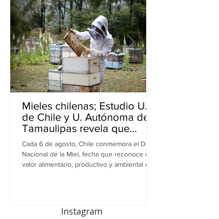
Mieles chilenas; Estudio U.
de Chile y U. Autónoma de
Tamaulipas revela que
inhiben bacterias resistentes
Cada 6 de agosto, Chile conmemora el Día
en perros
Nacional de la Miel, fecha que reconoce el
valor alimentario, productivo y ambiental de
este recurso. A propósito de esta
celebración, una investigación realizada por
equipos de la Universidad de Chile y la
Universidad Autónoma de Tamaulipas (UAT),
Instagram
en México, revela una nueva dimensión de