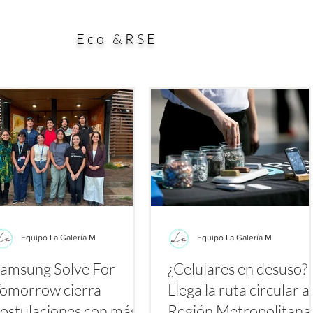
plataformas como TikTok, Instagram y YouTube, donde
negocio
e agosto se multiplican los videos y publicaciones bajo
Eco &RSE
etiquetas
Equipo La Galería M
Equipo La Galería M
amsung Solve For
¿Celulares en desuso?
omorrow cierra
Llega la ruta circular a 
ostulaciones con más
Región Metropolitan