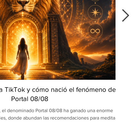
 a TikTok y cómo nació el fenómeno del
E
Portal 08/08
s, el denominado Portal 08/08 ha ganado una enorme
Prom
ales, donde abundan las recomendaciones para meditar,
“garan
alizar rituales de gratitud o iniciar nuevos proyectos
inv
energía especial de la fecha. La tendencia ha crecido
Wen