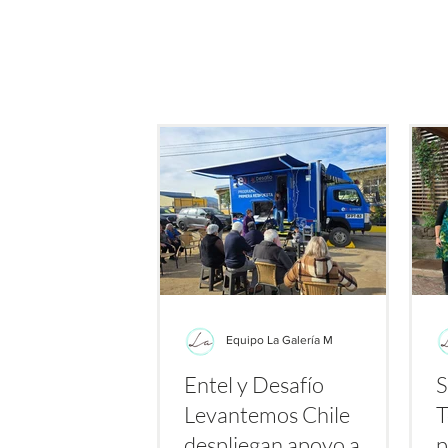
especialmente gracias a 
durante los primeros días d
Equipo La Galería M
Entel y Desafío
S
Levantemos Chile
T
despliegan apoyo a
p