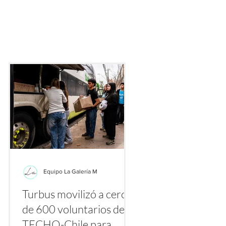
 de inversión, donde distintas personas acusan pérdidas millonar
en una oferta que se presentaba como formal y rentable. La
Equipo La Galería M
Turbus movilizó a cerca
la
de 600 voluntarios de
a
TECHO-Chile para