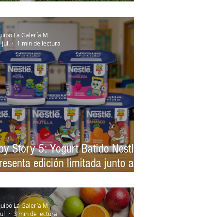
us nuevas bebidas UBE COCO
uipo La Galería M
 jul
1 min de lectura
oy Story 5: Yogurt Batido Nestlé
resenta edición limitada junto a
isney
uipo La Galería M
jul
3 min de lectura