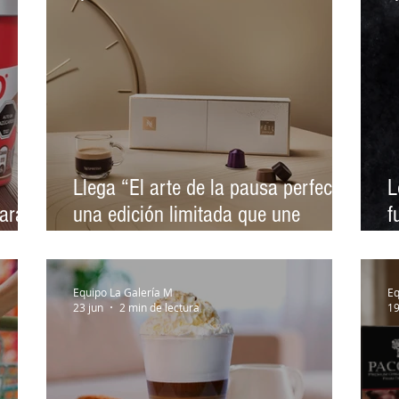
Llega “El arte de la pausa perfecta”
L
para
una edición limitada que une
f
chocolate y café
e
Equipo La Galería M
Eq
23 jun
2 min de lectura
19