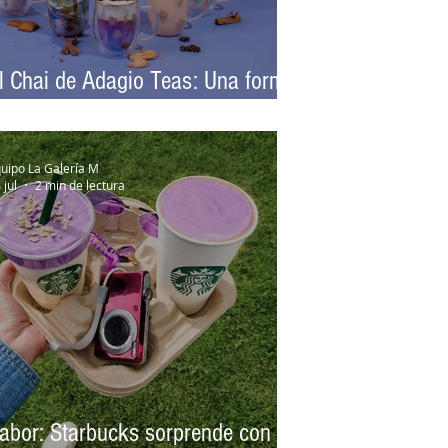
l Chai de Adagio Teas: Una forma
atural de acompañar los días fríos
uipo La Galería M
 jul
2 min de lectura
abor: Starbucks sorprende con