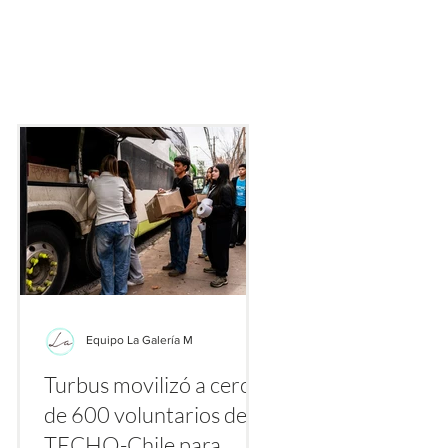
ecialmente gracias a plataformas como TikTok, Instagram y Yo
nte los primeros días de agosto se multiplican los videos y publ
etiquetas
Equipo La Galería M
Turbus movilizó a cerca
la
de 600 voluntarios de
a
TECHO-Chile para