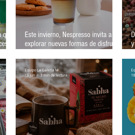
a que
Este invierno, Nespresso invita a
D
xceso
explorar nuevas formas de disfrutar
y
el café
s
Equipo La Galería M
Eq
18 jun
3 min de lectura
18