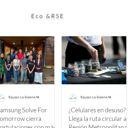
ial aporte a la búsqueda de alternativas para enfrentar
esp
es a los antibióticos. El estudio, publicado en la
dura
Eco &RSE
Equipo La Galería M
Equipo La Galería M
amsung Solve For
¿Celulares en desuso?
omorrow cierra
Llega la ruta circular a 
ostulaciones con más
Región Metropolitan