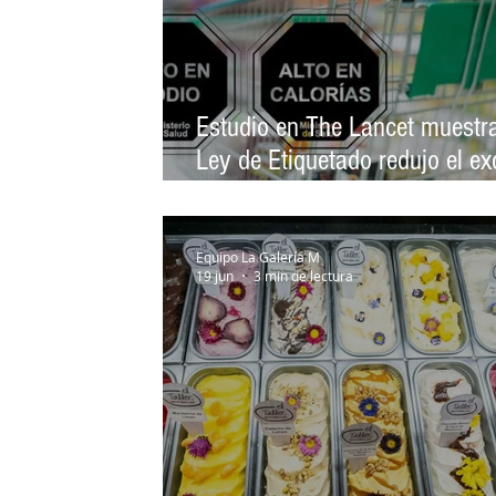
Estudio en The Lancet muestr
Ley de Etiquetado redujo el e
de peso infantil
Equipo La Galería M
19 jun
3 min de lectura