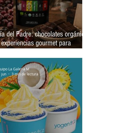
ía del Padre: chocolates orgánicos
 experiencias gourmet para
orprender a papá
uipo La Galería M
 jun
3 min de lectura