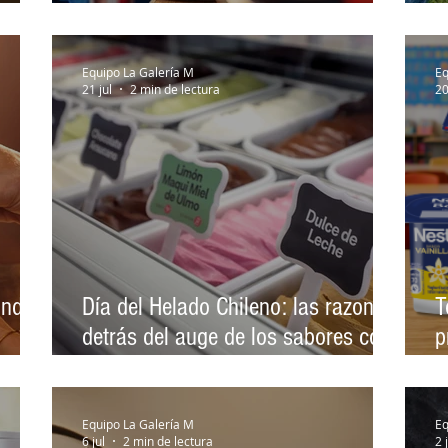
gastronómico de Chile y el mundo
s
Equipo La Galería M
Eq
21 jul
2 min de lectura
20
undo
Día del Helado Chileno: las razones
T
detrás del auge de los sabores con
p
identidad local
D
Equipo La Galería M
Eq
6 jul
2 min de lectura
2 