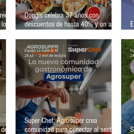
recer
Doggis celebra 37 años con
 los
descuentos de hasta 40% y un año
E
as a
de consumo gratis
n
Equipo La Galería M
Eq
28 jul
2 min de lectura
24
Super Chef: Agrosuper crea
 de
comunidad para conectar al sector
S