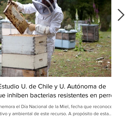
 Estudio U. de Chile y U. Autónoma de
Del
e inhiben bacterias resistentes en perros
emora el Día Nacional de la Miel, fecha que reconoce el
Du
tivo y ambiental de este recurso. A propósito de esta
popu
ón realizada por equipos de la Universidad de Chile y la
maulipas (UAT), en México, revela una nueva dimensión
apr