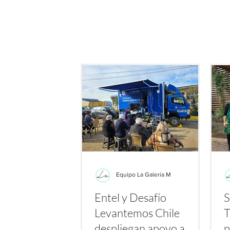
de este producto: su potenc
bacterias resistent
Equipo La Galería M
Entel y Desafío
S
Levantemos Chile
T
despliegan apoyo a
p