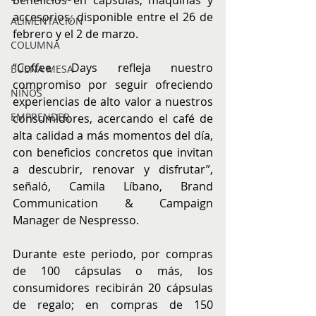
accesorios, disponible entre el 26 de 
ALIMENTACIÓN
febrero y el 2 de marzo.
COLUMNA
“Coffee Days refleja nuestro 
BUENA MESA
compromiso por seguir ofreciendo 
NIÑOS
experiencias de alto valor a nuestros 
EMPRENDER
consumidores, acercando el café de 
alta calidad a más momentos del día, 
con beneficios concretos que invitan 
a descubrir, renovar y disfrutar”, 
señaló, Camila Líbano, Brand 
Communication & Campaign 
Manager de Nespresso.
Durante este periodo, por compras 
de 100 cápsulas o más, los 
consumidores recibirán 20 cápsulas 
de regalo; en compras de 150 