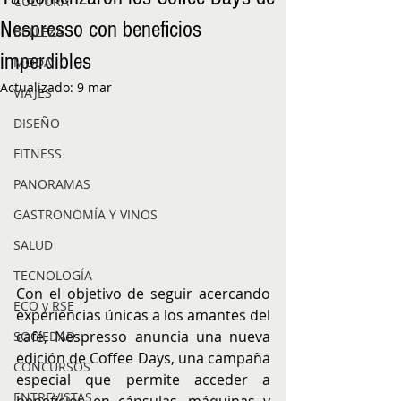
CULTURA
Nespresso con beneficios
BELLEZA
imperdibles
MODA
Actualizado:
9 mar
VIAJES
DISEÑO
FITNESS
PANORAMAS
GASTRONOMÍA Y VINOS
SALUD
TECNOLOGÍA
Con el objetivo de seguir acercando 
ECO y RSE
experiencias únicas a los amantes del 
café, Nespresso anuncia una nueva 
SOCIEDAD
edición de Coffee Days, una campaña 
CONCURSOS
especial que permite acceder a 
ENTREVISTAS
beneficios en cápsulas, máquinas y 