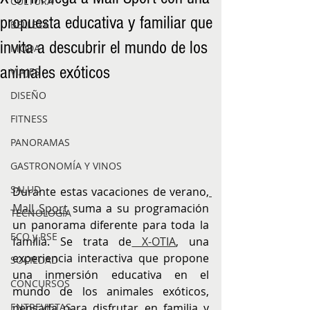
CULTURA
propuesta educativa y familiar que
BELLEZA
invita a descubrir el mundo de los
MODA
animales exóticos
VIAJES
DISEÑO
FITNESS
PANORAMAS
GASTRONOMÍA Y VINOS
SALUD
Durante estas vacaciones de verano,
Mall Sport
 suma a su programación 
TECNOLOGÍA
un panorama diferente para toda la 
ECO y RSE
familia. Se trata de
 X-OTIA
, una 
experiencia interactiva que propone 
SOCIEDAD
una inmersión educativa en el 
CONCURSOS
mundo de los animales exóticos, 
pensada para disfrutar en familia y 
ENTREVISTAS