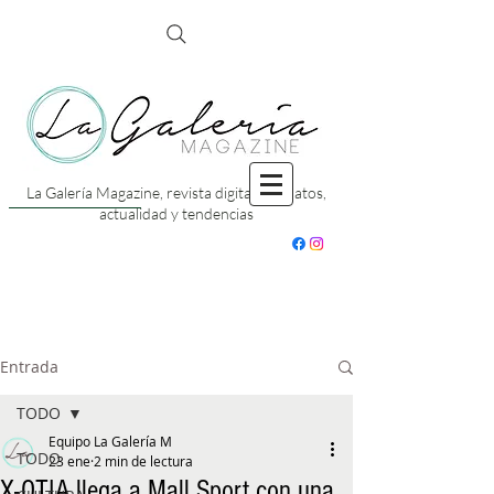
La Galería Magazine, revista digital con datos,
actualidad y tendencias
Entrada
TODO
Equipo La Galería M
TODO
23 ene
2 min de lectura
X-OTIA llega a Mall Sport con una