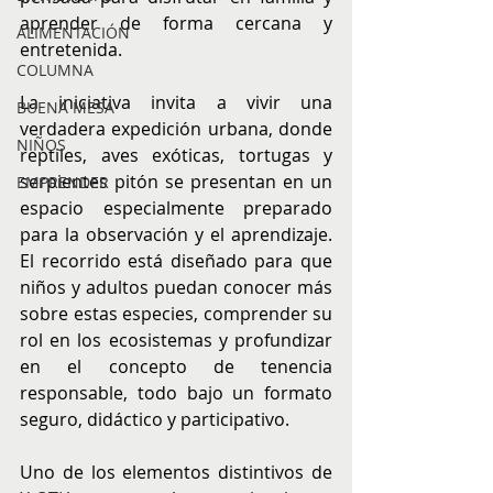
aprender de forma cercana y 
ALIMENTACIÓN
entretenida.
COLUMNA
La iniciativa invita a vivir una 
BUENA MESA
verdadera expedición urbana, donde 
NIÑOS
reptiles, aves exóticas, tortugas y 
serpientes pitón se presentan en un 
EMPRENDER
espacio especialmente preparado 
para la observación y el aprendizaje. 
El recorrido está diseñado para que 
niños y adultos puedan conocer más 
sobre estas especies, comprender su 
rol en los ecosistemas y profundizar 
en el concepto de tenencia 
responsable, todo bajo un formato 
seguro, didáctico y participativo.
Uno de los elementos distintivos de 