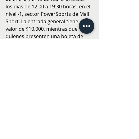
los días de 12:00 a 19:30 horas, en el 
nivel -1, sector PowerSports de Mall 
Sport. La entrada general tiene un 
valor de $10.000, mientras que 
quienes presenten una boleta de 
compra superior a $50.000, válida 
desde el 16 de enero, podrán 
acceder a un precio preferencial de 
$8.500 por entrada, con un máximo 
de cinco entradas por boleta. Los 
niños y niñas que midan menos de 
90 centímetros ingresan de manera 
gratuita. Las entradas se adquieren 
exclusivamente de forma presencial.
PANORAMAS