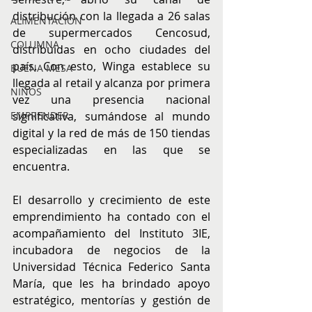
distribución con la llegada a 26 salas 
ALIMENTACIÓN
de supermercados Cencosud, 
COLUMNA
distribuidas en ocho ciudades del 
país. Con esto, Winga establece su 
BUENA MESA
llegada al retail y alcanza por primera 
NIÑOS
vez una presencia nacional 
EMPRENDER
significativa, sumándose al mundo 
digital y la red de más de 150 tiendas 
especializadas en las que se 
encuentra.
El desarrollo y crecimiento de este 
emprendimiento ha contado con el 
acompañamiento del Instituto 3IE, 
incubadora de negocios de la 
Universidad Técnica Federico Santa 
María, que les ha brindado apoyo 
estratégico, mentorías y gestión de 