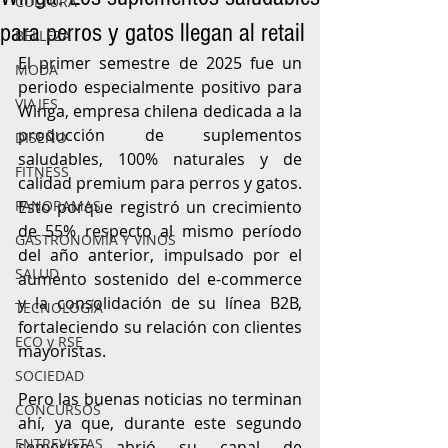
CULTURA
para perros y gatos llegan al retail
BELLEZA
El primer semestre de 2025 fue un 
MODA
periodo especialmente positivo para 
VIAJES
Winga, empresa chilena dedicada a la 
producción de suplementos 
DISEÑO
saludables, 100% naturales y de 
FITNESS
calidad premium para perros y gatos. 
PANORAMAS
Esto porque registró un crecimiento 
de 55% respecto al mismo período 
GASTRONOMÍA Y VINOS
del año anterior, impulsado por el 
SALUD
aumento sostenido del e-commerce 
y la consolidación de su línea B2B, 
TECNOLOGÍA
fortaleciendo su relación con clientes 
ECO y RSE
mayoristas.
SOCIEDAD
Pero las buenas noticias no terminan 
CONCURSOS
ahí, ya que, durante este segundo 
ENTREVISTAS
semestre, abrió su canal de 