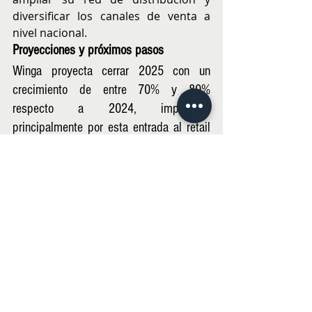
diversificar los canales de venta a 
nivel nacional.
Proyecciones y próximos pasos
Winga proyecta cerrar 2025 con un 
crecimiento de entre 70% y 80% 
respecto a 2024, impulsado 
principalmente por esta entrada al retail 
y la ampliación de su portafolio.
Entre sus próximos pasos destacan 
aspectos como: consolidar presencia en 
supermercados, farmacias y retail en 
general; ampliar la línea de productos 
saludables, y preparar la expansión 
internacional hacia mercados 
latinoamericanos en el mediano plazo.