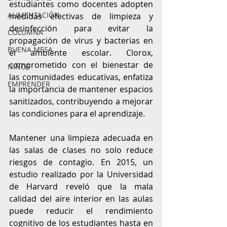
estudiantes como docentes adopten 
ALIMENTACIÓN
medidas efectivas de limpieza y 
desinfección para evitar la 
COLUMNA
propagación de virus y bacterias en 
BUENA MESA
el ambiente escolar. Clorox, 
comprometido con el bienestar de 
NIÑOS
las comunidades educativas, enfatiza 
EMPRENDER
la importancia de mantener espacios 
sanitizados, contribuyendo a mejorar 
las condiciones para el aprendizaje.
Mantener una limpieza adecuada en 
las salas de clases no solo reduce 
riesgos de contagio. En 2015, un 
estudio realizado por la Universidad 
de Harvard reveló que la mala 
calidad del aire interior en las aulas 
puede reducir el rendimiento 
cognitivo de los estudiantes hasta en 