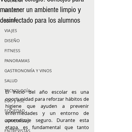
CULTURA
mantener un ambiente limpio y
BELLEZA
desinfectado para los alumnos
MODA
VIAJES
DISEÑO
FITNESS
PANORAMAS
GASTRONOMÍA Y VINOS
SALUD
TECNOLOGÍA
El inicio del año escolar es una 
oportunidad para reforzar hábitos de 
ECO y RSE
higiene que ayuden a prevenir 
SOCIEDAD
enfermedades y un entorno de 
aprendizaje seguro. Durante esta 
CONCURSOS
etapa, es fundamental que tanto 
ENTREVISTAS