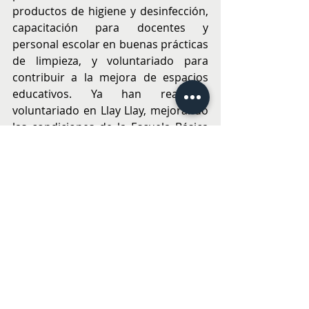
productos de higiene y desinfección, 
capacitación para docentes y 
personal escolar en buenas prácticas 
de limpieza, y voluntariado para 
contribuir a la mejora de espacios 
educativos. Ya han realizado 
voluntariado en Llay Llay, mejorando 
las condiciones de la Escuela Básica 
las Palmas y pronto tendrán 
capacitaciones en Romeral y Peralillo.
"En Clorox creemos que un ambiente 
limpio y desinfectado es clave para la 
educación y el bienestar de los 
estudiantes. Nuestro compromiso es 
seguir apoyando a las escuelas con 
soluciones efectivas para su higiene y 
aprendizaje
", destacó Matías Suárez, 