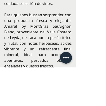
cuidada selección de vinos.
Para quienes buscan sorprender con 
una propuesta fresca y elegante, 
Amaral by MontGras Sauvignon 
Blanc, proveniente del Valle Costero 
de Leyda, destaca por su perfil cítrico 
y frutal, con notas herbáceas, acidez 
vibrante y un refrescante final 
mineral, ideal para acompañar 
aperitivos, pescados blancos, 
ensaladas y quesos frescos.
Otra alternativa es el MontGras Early 
Harvest Low Alcohol Rosé (8%), un 
rosé de cosecha temprana con 
menor graduación alcohólica, que 
ofrece notas de frambuesas, frutillas 
y cítricos, junto a una acidez fresca y 