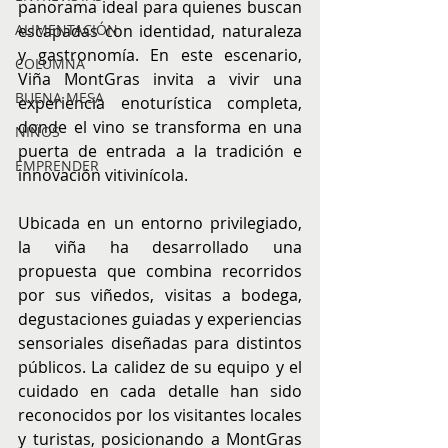
panorama ideal para quienes buscan 
ALIMENTACIÓN
escapadas con identidad, naturaleza 
y gastronomía. En este escenario, 
COLUMNA
Viña MontGras invita a vivir una 
BUENA MESA
experiencia enoturística completa, 
donde el vino se transforma en una 
NIÑOS
puerta de entrada a la tradición e 
EMPRENDER
innovación vitivinícola.
Ubicada en un entorno privilegiado, 
la viña ha desarrollado una 
propuesta que combina recorridos 
por sus viñedos, visitas a bodega, 
degustaciones guiadas y experiencias 
sensoriales diseñadas para distintos 
públicos. La calidez de su equipo y el 
cuidado en cada detalle han sido 
reconocidos por los visitantes locales 
y turistas, posicionando a MontGras 