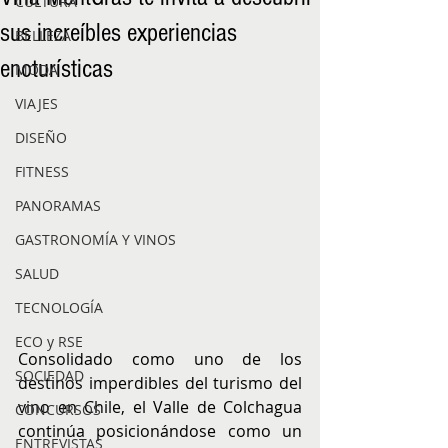
CULTURA
sus increíbles experiencias
BELLEZA
enoturísticas
MODA
VIAJES
DISEÑO
FITNESS
PANORAMAS
GASTRONOMÍA Y VINOS
SALUD
TECNOLOGÍA
ECO y RSE
Consolidado como uno de los 
SOCIEDAD
destinos imperdibles del turismo del 
vino en Chile, el Valle de Colchagua 
CONCURSOS
continúa posicionándose como un 
ENTREVISTAS