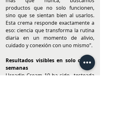
más que nunca, buscamos 
productos que no solo funcionen, 
sino que se sientan bien al usarlos. 
Esta crema responde exactamente a 
eso: ciencia que transforma la rutina 
diaria en un momento de alivio, 
cuidado y conexión con uno mismo”.
Resultados visibles en solo cuatro 
semanas
Ureadin Cream 10 ha sido  testeada 
clínicamente, tras cuatro semanas de 
uso, el 100% de los usuarios reportó 
una hidratación inmediata, profunda 
y duradera. Además, la piel se 
percibe más nutrida, suave y firme, 
consolidando a esta fórmula como 
una solución integral para el cuidado 
diario.