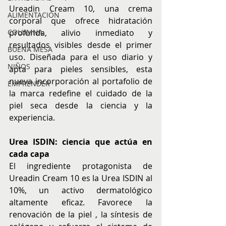
Ureadin Cream 10, una crema 
ALIMENTACIÓN
corporal que ofrece hidratación 
COLUMNA
profunda, alivio inmediato y 
resultados visibles desde el primer 
BUENA MESA
uso. Diseñada para el uso diario y 
NIÑOS
apta para pieles sensibles, esta 
nueva incorporación al portafolio de 
EMPRENDER
la marca redefine el cuidado de la 
piel seca desde la ciencia y la 
experiencia.
Urea ISDIN: ciencia que actúa en 
cada capa
El ingrediente protagonista de 
Ureadin Cream 10 es la Urea ISDIN al 
10%, un activo dermatológico 
altamente eficaz. Favorece la 
renovación de la piel , la síntesis de 