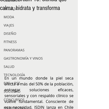
CULTURA
calma, hidrata y transforma
BELLEZA
MODA
VIAJES
DISEÑO
FITNESS
PANORAMAS
GASTRONOMÍA Y VINOS
SALUD
TECNOLOGÍA
En un mundo donde la piel seca 
ECO y RSE
afecta a más del 50% de la población, 
entregar soluciones eficaces, 
SOCIEDAD
sensoriales y con respaldo clínico se 
CONCURSOS
vuelve fundamental. Consciente de 
esa necesidad, ISDIN lanza en Chile 
ENTREVISTAS