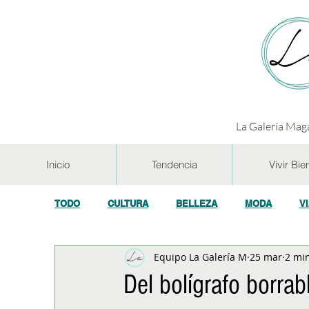
La Galería Maga
Inicio
Tendencia
Vivir Bie
TODO
CULTURA
BELLEZA
MODA
V
Equipo La Galería M
25 mar
2 min
GASTRONOMÍA Y VINOS
SALUD
TECNOL
Del bolígrafo borrab