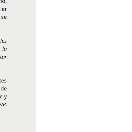
o. 
er 
se 
es 
la 
ar 
es 
de 
 y 
as 