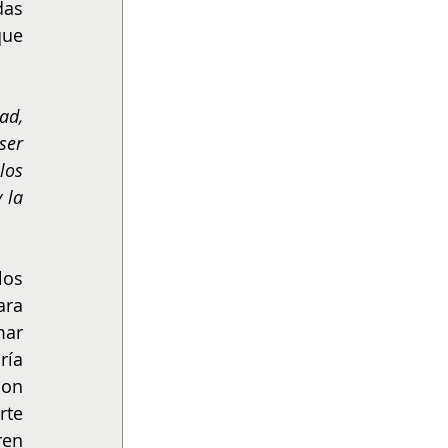
as 
ue 
d, 
er 
os 
la 
Uno de los productos que ha ganado popularidad en los espacios de trabajo son los 
ra 
ar 
ía 
on 
te 
en 