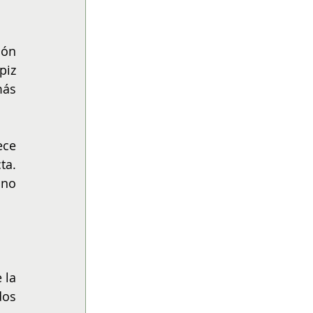
ón 
iz 
ás 
Para quienes buscan mayor precisión al revisar textos impresos, Artel también ofrece 
a. 
no 
la 
os 