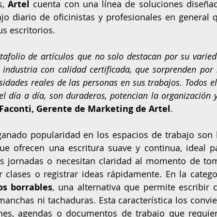
, 
Artel
 cuenta con una línea de soluciones diseñad
o diario de oficinistas y profesionales en general q
s escritorios. 
folio de artículos que no solo destacan por su varieda
industria con calidad certificada, que sorprenden por s
idades reales de las personas en sus trabajos. Todos ell
 día a día, son duraderos, potencian la organización y 
Faconti, Gerente de Marketing de Artel
.
que ofrecen una escritura suave y continua, ideal pa
as jornadas o necesitan claridad al momento de tom
 clases o registrar ideas rápidamente. En la categor
os borrables
, una alternativa que permite escribir c
 manchas ni tachaduras. Esta característica los convier
ones, agendas o documentos de trabajo que requier