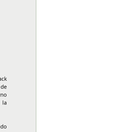
ck 
de 
no 
la 
do 