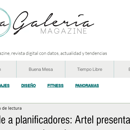
zine, revista digital con datos, actualidad y tendencias
n
Buena Mesa
Tiempo Libre
IAJES
DISEÑO
FITNESS
PANORAMAS
 de lectura
OGÍA
ECO y RSE
SOCIEDAD
CONCURSOS
ENTR
le a planificadores: Artel present