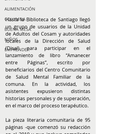
ALIMENTACIÓN
Hasta la Biblioteca de Santiago llegó 
COLUMNA
un grupo de usuarios de la Unidad 
BUENA MESA
de Adultos del Cosam y autoridades 
NIÑOS
locales de la Dirección de Salud 
(Disal) para participar en el 
EMPRENDER
lanzamiento de libro “Amanecer 
entre Páginas”, escrito por 
beneficiarios del Centro Comunitario 
de Salud Mental Familiar de la 
comuna. En la actividad, los 
asistentes expusieron distintas 
historias personales y de superación, 
en el marco del proceso terapéutico.
La pieza literaria comunitaria de 95 
páginas -que comenzó su redacción 