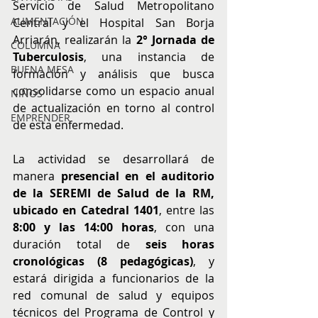
Servicio de Salud Metropolitano 
ALIMENTACIÓN
Central y el Hospital San Borja 
Arriarán, realizarán la 
2° Jornada de 
COLUMNA
Tuberculosis
, una instancia de 
BUENA MESA
formación y análisis que busca 
consolidarse como un espacio anual 
NIÑOS
de actualización en torno al control 
EMPRENDER
de esta enfermedad.
La actividad se desarrollará de 
manera 
presencial en el auditorio 
de la SEREMI de Salud de la RM, 
ubicado en Catedral 1401
, entre las 
8:00 y las 14:00 horas
, con una 
duración total de 
seis horas 
cronológicas (8 pedagógicas)
, y 
estará dirigida a funcionarios de la 
red comunal de salud y equipos 
técnicos del Programa de Control y 