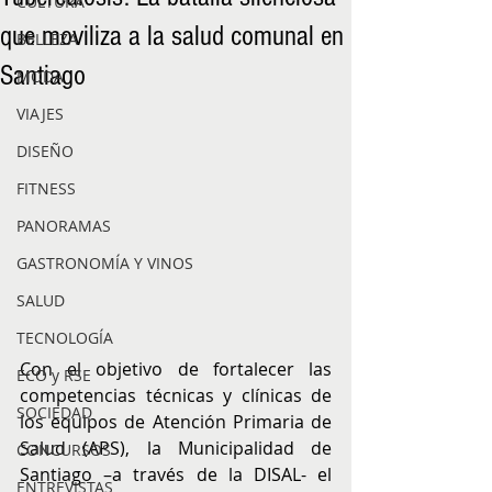
CULTURA
que moviliza a la salud comunal en
BELLEZA
Santiago
MODA
VIAJES
DISEÑO
FITNESS
PANORAMAS
GASTRONOMÍA Y VINOS
SALUD
TECNOLOGÍA
Con el objetivo de fortalecer las 
ECO y RSE
competencias técnicas y clínicas de 
SOCIEDAD
los equipos de Atención Primaria de 
Salud (APS), la Municipalidad de 
CONCURSOS
Santiago –a través de la DISAL- el 
ENTREVISTAS