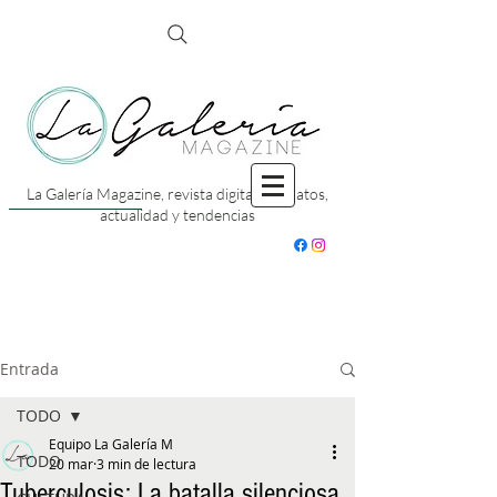
La Galería Magazine, revista digital con datos,
actualidad y tendencias
Entrada
TODO
Equipo La Galería M
TODO
20 mar
3 min de lectura
Tuberculosis: La batalla silenciosa