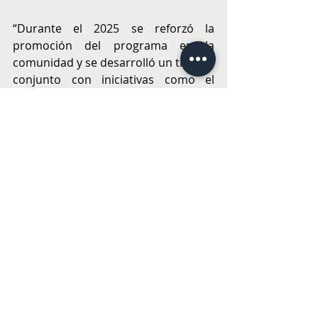
“Durante el 2025 se reforzó la 
promoción del programa en la 
comunidad y se desarrolló un trabajo 
conjunto con iniciativas como el 
programa calle, lo que permitió 
ampliar el alcance hacia poblaciones 
en mayor situación de 
vulnerabilidad”, señaló. 
En cuanto a los desafíos para 2026, la 
profesional enfatizó la necesidad de 
avanzar en sensibilización y derribar 
estigmas: “Uno de los principales 
objetivos es seguir fortaleciendo la 
difusión y desmitificar la 
tuberculosis, incentivando la 
consulta oportuna y reduciendo el 