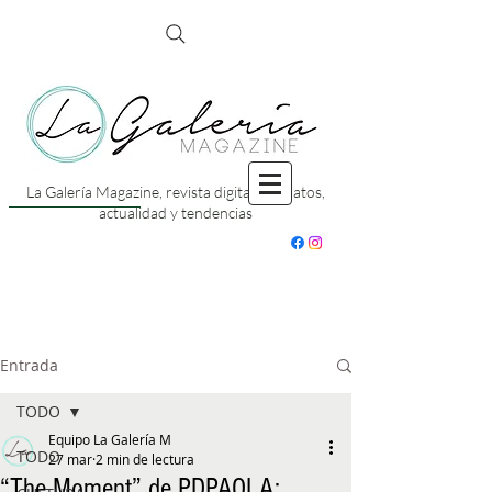
La Galería Magazine, revista digital con datos,
actualidad y tendencias
Entrada
TODO
Equipo La Galería M
TODO
27 mar
2 min de lectura
“The Moment” de PDPAOLA: