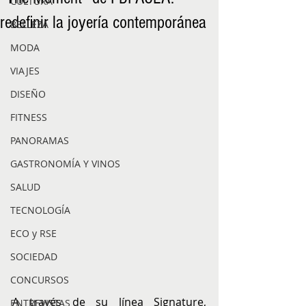
CULTURA
redefinir la joyería contemporánea
BELLEZA
MODA
VIAJES
DISEÑO
FITNESS
PANORAMAS
GASTRONOMÍA Y VINOS
SALUD
TECNOLOGÍA
ECO y RSE
SOCIEDAD
CONCURSOS
A través de su línea Signature, 
ENTREVISTAS