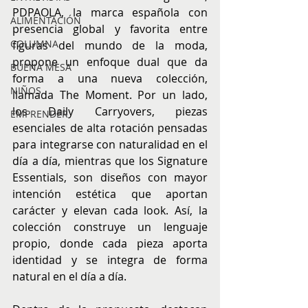
PDPAOLA, la marca española con 
ALIMENTACIÓN
presencia global y favorita entre 
COLUMNA
figuras del mundo de la moda, 
propone un enfoque dual que da 
BUENA MESA
forma a una nueva colección, 
NIÑOS
llamada The Moment. Por un lado, 
los Daily Carryovers, piezas 
EMPRENDER
esenciales de alta rotación pensadas 
para integrarse con naturalidad en el 
día a día, mientras que los Signature 
Essentials, son diseños con mayor 
intención estética que aportan 
carácter y elevan cada look. Así, la 
colección construye un lenguaje 
propio, donde cada pieza aporta 
identidad y se integra de forma 
natural en el día a día.