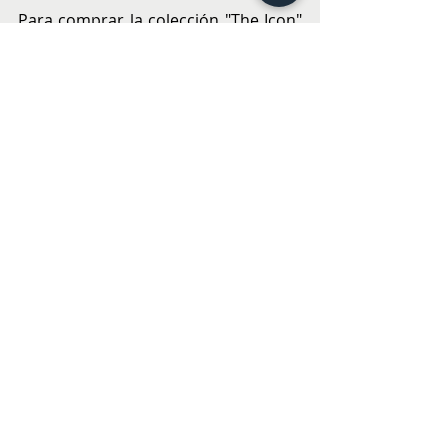
Para comprar la colección "The Icon" 
antes, visita nuestras tiendas en Mall 
Parque Arauco, Mall Costanera 
Center y Mall Marina Viña del Mar.
MODA
Entradas recientes
Ver todo