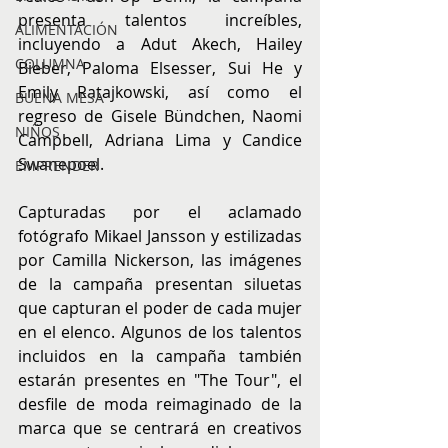
presenta talentos increíbles, 
ALIMENTACIÓN
incluyendo a Adut Akech, Hailey 
COLUMNA
Bieber, Paloma Elsesser, Sui He y 
Emily Ratajkowski, así como el 
BUENA MESA
regreso de Gisele Bündchen, Naomi 
NIÑOS
Campbell, Adriana Lima y Candice 
Swanepoel.
EMPRENDER
Capturadas por el aclamado 
fotógrafo Mikael Jansson y estilizadas 
por Camilla Nickerson, las imágenes 
de la campaña presentan siluetas 
que capturan el poder de cada mujer 
en el elenco. Algunos de los talentos 
incluidos en la campaña también 
estarán presentes en "The Tour", el 
desfile de moda reimaginado de la 
marca que se centrará en creativos 