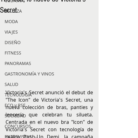
CULTURA
Secret
BELLEZA
MODA
VIAJES
DISEÑO
FITNESS
PANORAMAS
GASTRONOMÍA Y VINOS
SALUD
Victoria's Secret anunció el debut de 
TECNOLOGÍA
"The Icon" de Victoria's Secret, una 
ECO y RSE
nueva colección de bras, panties y 
lencería que celebran tu silueta. 
SOCIEDAD
Centrada en el nuevo bra "Icon" de 
CONCURSOS
Victoria's Secret con tecnología de 
realce Push-Up Demi, la campaña 
ENTREVISTAS