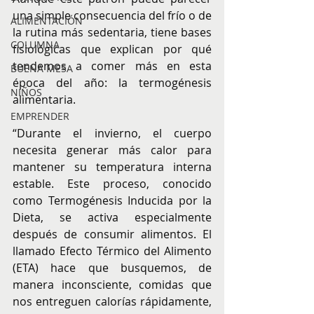
una simple consecuencia del frío o de 
ALIMENTACIÓN
la rutina más sedentaria, tiene bases 
COLUMNA
fisiológicas que explican por qué 
tendemos a comer más en esta 
BUENA MESA
época del año: la termogénesis 
NIÑOS
alimentaria.
EMPRENDER
“Durante el invierno, el cuerpo 
necesita generar más calor para 
mantener su temperatura interna 
estable. Este proceso, conocido 
como Termogénesis Inducida por la 
Dieta, se activa especialmente 
después de consumir alimentos. El 
llamado Efecto Térmico del Alimento 
(ETA) hace que busquemos, de 
manera inconsciente, comidas que 
nos entreguen calorías rápidamente, 