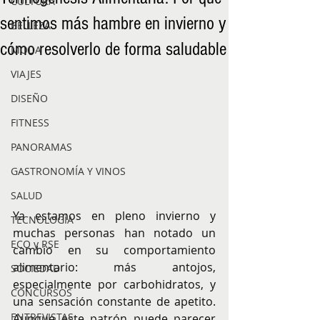
CULTURA
sentimos más hambre en invierno y
BELLEZA
cómo resolverlo de forma saludable
MODA
VIAJES
DISEÑO
FITNESS
PANORAMAS
GASTRONOMÍA Y VINOS
SALUD
Ya estamos en pleno invierno y 
TECNOLOGÍA
muchas personas han notado un 
ECO y RSE
cambio en su comportamiento 
alimentario: más antojos, 
SOCIEDAD
especialmente por carbohidratos, y 
CONCURSOS
una sensación constante de apetito. 
ENTREVISTAS
Aunque este patrón puede parecer 